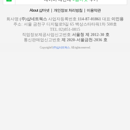
|
|
About 샵마넷
개인정보 처리방침
이용약관
회사명:
(주)샵네트웍스
사업자등록번호:
114-87-01861
대표:
이인용
주소: 서울 금천구 디지털로9길 65 백상스타타워1차 508호
TEL:02)851-0815
직업정보제공사업신고번호:
서울청 제 2012-30 호
통신판매업신고번호:
제 2020-서울금천-2036 호
Copyright©
. All rights reserved.
(주)샵네트웍스