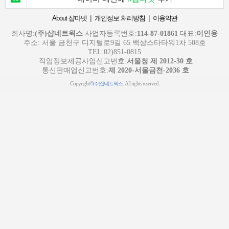
|
|
About 샵마넷
개인정보 처리방침
이용약관
회사명:
(주)샵네트웍스
사업자등록번호:
114-87-01861
대표:
이인용
주소: 서울 금천구 디지털로9길 65 백상스타타워1차 508호
TEL:02)851-0815
직업정보제공사업신고번호:
서울청 제 2012-30 호
통신판매업신고번호:
제 2020-서울금천-2036 호
Copyright©
. All rights reserved.
(주)샵네트웍스