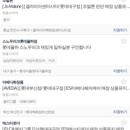
조말론
[ Jo Malone ] [ 갤러리아센터시티/ 롯데대구점 ] 조말론 런던 매장 상품유지 매장
채용시까지
향수
지원하기
충남 천안시 서북구 > 갤러리아백화점센터시티점
스노우피크롯데율하점
롯데율하 스노우피크 재밌게 일하실분 구인합니다
채용시까지
남성아웃도어
여성아웃도어
키즈
지원하기
대구 동구 > 롯데아울렛대구율하점
아베다화장품
[ AVEDA ] [ 롯데부산점/ 롯데대구점 ] ES/아베다헤어케어 매장 
채용시까지
엘카그룹
아베다뷰티
지원하기
부산 부산진구 > 롯데백화점부산본점
에스티로더
[ ELCA 엘카그룹 ] [ 더현대대구점 ] ES/에스티로더 매장 상품유지 매장판매사원