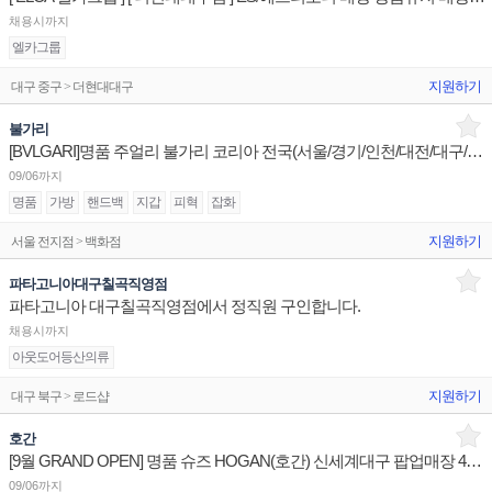
채용시까지
엘카그룹
지원하기
대구 중구 > 더현대대구
불가리
[BVLGARI]명품 주얼리 불가리 코리아 전국(서울/경기/인천/대전/대구/광주/부산) 점장/부점장/판매사원
09/06까지
명품
가방
핸드백
지갑
피혁
잡화
지원하기
서울 전지점 > 백화점
파타고니아대구칠곡직영점
파타고니아 대구칠곡직영점에서 정직원 구인합니다.
채용시까지
아웃도어등산의류
지원하기
대구 북구 > 로드샵
호간
[9월 GRAND OPEN] 명품 슈즈 HOGAN(호간) 신세계대구 팝업매장 4개월 계약직 판매사원 채용
09/06까지