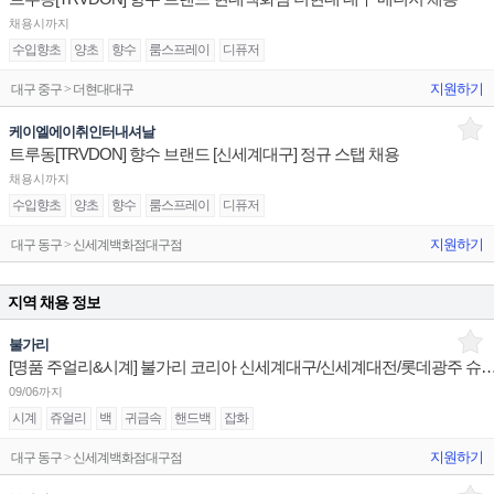
채용시까지
수입향초
양초
향수
룸스프레이
디퓨저
지원하기
대구 중구 > 더현대대구
케이엘에이취인터내셔날
트루동[TRVDON] 향수 브랜드 [신세계대구] 정규 스탭 채용
채용시까지
수입향초
양초
향수
룸스프레이
디퓨저
지원하기
대구 동구 > 신세계백화점대구점
지역 채용 정보
불가리
[명품 주얼리&시계] 불가리 코리아 신세계대구/신세계대전/롯데광주 슈퍼바
09/06까지
시계
쥬얼리
백
귀금속
핸드백
잡화
지원하기
대구 동구 > 신세계백화점대구점