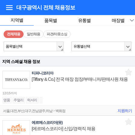
대구광역시
전체 채용정보
지역별
품목별
유통별
매장별
전체채용
일반채용
파견/아웃소싱
품목별선택
유통별선택
지역 스페셜 채용 정보
티파니코리아
[Tiffany & Co.] 전국 매장 점장/부매니저/판매사원 채용
12/15까지
명품
주얼리
럭셔리
지원하기
서울,대전,부산,대구,전남광주,하남 > 백화점
에르메스코리아(유)
[에르메스코리아] 신입/경력직 채용