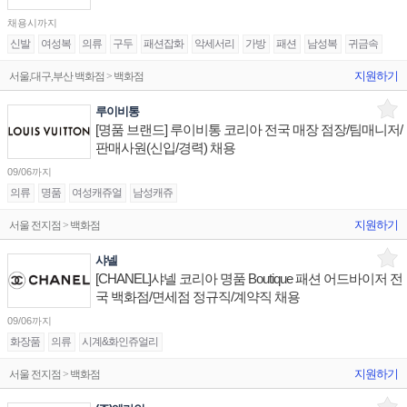
채용시까지
신발
여성복
의류
구두
패션잡화
악세서리
가방
패션
남성복
귀금속
지원하기
서울,대구,부산 백화점 > 백화점
루이비통
[명품 브랜드] 루이비통 코리아 전국 매장 점장/팀매니저/
판매사원(신입/경력) 채용
09/06까지
의류
명품
여성캐쥬얼
남성캐쥬
지원하기
서울 전지점 > 백화점
샤넬
[CHANEL]샤넬 코리아 명품 Boutique 패션 어드바이저 전
국 백화점/면세점 정규직/계약직 채용
09/06까지
화장품
의류
시계&화인쥬얼리
지원하기
서울 전지점 > 백화점