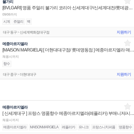
불가리
[BVLGARI] 명품 주얼리 불가리 코리아 신세계대구/신세계대전/롯데광주 판매사원 채용
09/06까지
시계
쥬얼리
백
지원하기
대구 동구 > 신세계백화점대구점
메종마르지엘라
[MAISON MARGIELA] [ 더현대대구점/ 롯데명동점 ] 메종마르지엘라 매장 상품유지 
채용시까지
향수
지원하기
대구 중구 > 더현대대구
메종마르지엘라
[ 신세계대구 ] 프랑스 명품향수 메종마르지엘라(레플리카) 부매니저/
채용시까지
메종마르지엘라
MAISONMARGIELA
레플리카
유니크
프랑스니치퍼퓸
명품향수