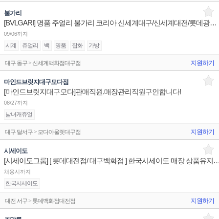
불가리
[BVLGARI] 명품 주얼리 불가리 코리아 신세계대구/신세계대전/롯데광주 슈퍼바이저/판매사원 채용
09/06까지
시계
쥬얼리
백
명품
잡화
가방
지원하기
대구 동구 > 신세계백화점대구점
마인드브릿지대구모다점
[마인드브릿지대구모다]판매직원.매장관리직원구인합니다!
08/27까지
남녀캐쥬얼
지원하기
대구 달서구 > 모다아울렛대구점
시세이도
[시세이도그룹] [ 롯데대전점/ 대구백화점 ] 한국시세이도 매장 상
채용시까지
한국시세이도
지원하기
대전 서구 > 롯데백화점대전점