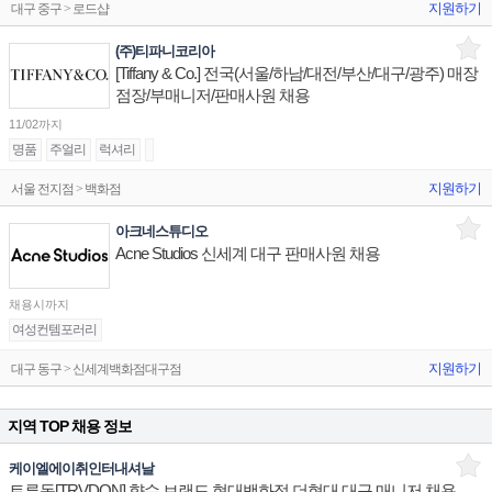
지원하기
대구 중구 > 로드샵
(주)티파니코리아
[Tiffany & Co.] 전국(서울/하남/대전/부산/대구/광주) 매장
점장/부매니저/판매사원 채용
11/02까지
명품
주얼리
럭셔리
지원하기
서울 전지점 > 백화점
아크네스튜디오
Acne Studios 신세계 대구 판매사원 채용
채용시까지
여성컨템포러리
지원하기
대구 동구 > 신세계백화점대구점
지역 TOP 채용 정보
케이엘에이취인터내셔날
트루동[TRVDON] 향수 브랜드 현대백화점 더현대 대구 매니저 채용