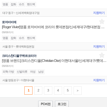
명품
잡화
슈즈
핸드백
지원하기
대구 동구 > 신세계백화점대구점
로저비비에
[Roger Vivier]명품 로저비비에 코리아 롯데본점/신세계대구/현대본점 판매사원 채용
09/06까지
명품
잡화
슈즈
핸드백
지원하기
서울 중구 > 롯데백화점본점
크리스챤디올꾸뛰르코리아
[명품 브랜드]크리스챤디올(Christian Dior) 더현대서울/신세계대구/롯데본점 판매사원 채용
09/06까지
피혁-가방
신발의류
여성
남성
지원하기
서울 영등포구 > 더현대서울
1
2
3
4
5
>
PC버전
로그인