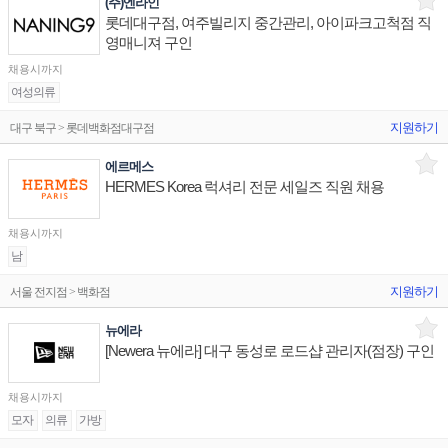
(주)엔라인
롯데대구점, 여주빌리지 중간관리, 아이파크고척점 직
영매니져 구인
채용시까지
여성의류
지원하기
대구 북구 > 롯데백화점대구점
에르메스
HERMES Korea 럭셔리 전문 세일즈 직원 채용
채용시까지
남
지원하기
서울 전지점 > 백화점
뉴에라
[Newera 뉴에라] 대구 동성로 로드샵 관리자(점장) 구인
채용시까지
모자
의류
가방