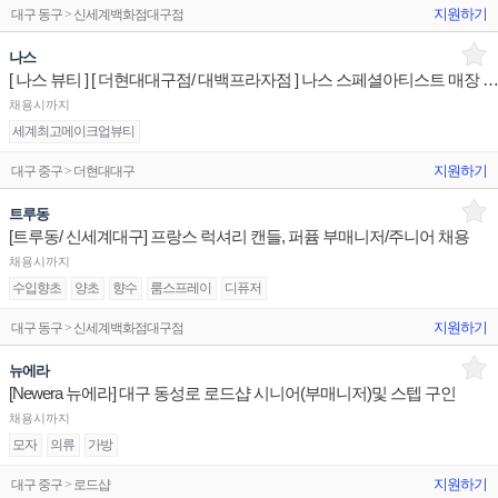
지원하기
대구 동구 > 신세계백화점대구점
나스
[ 나스 뷰티 ] [ 더현대대구점/ 대백프라자점 ] 나스 스페셜아티스트 매장 상품유지 매장
채용시까지
세계최고메이크업뷰티
지원하기
대구 중구 > 더현대대구
트루동
[트루동/ 신세계대구] 프랑스 럭셔리 캔들, 퍼퓸 부매니저/주니어 채용
채용시까지
수입향초
양초
향수
룸스프레이
디퓨저
지원하기
대구 동구 > 신세계백화점대구점
뉴에라
[Newera 뉴에라] 대구 동성로 로드샵 시니어(부매니저)및 스텝 구인
채용시까지
모자
의류
가방
지원하기
대구 중구 > 로드샵