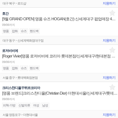
지원하기
대구 북구 > 로드샵
호간
[9월 GRAND OPEN] 명품 슈즈 HOGAN(호간) 신세계대구 팝업매장 4개월 계약직 판매사원 채용
09/06까지
명품
잡화
슈즈
핸드백
지원하기
대구 동구 > 신세계백화점대구점
로저비비에
[Roger Vivier]명품 로저비비에 코리아 롯데본점/신세계대구/현대본점 판매사원 채용
09/06까지
명품
잡화
슈즈
핸드백
지원하기
서울 중구 > 롯데백화점본점
크리스챤디올꾸뛰르코리아
[명품 브랜드]크리스챤디올(Christian Dior) 더현대서울/신세계대구/롯데본점 판매사원 채용
09/06까지
피혁-가방
신발의류
여성
남성
지원하기
서울 영등포구 > 더현대서울