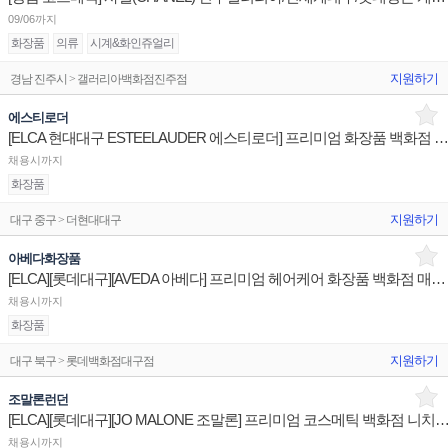
09/06까지
화장품
의류
시계&화인쥬얼리
지원하기
경남 진주시 > 갤러리아백화점진주점
에스티로더
[ELCA 현대대구 ESTEELAUDER 에스티로더] 프리미엄 화장품 백화점 매장 직원 채용건 안내 
채용시까지
화장품
지원하기
대구 중구 > 더현대대구
아베다화장품
[ELCA][롯데대구][AVEDA 아베다] 프리미엄 헤어케어 화장품 백화점 매장 직원 채용 건 안내
채용시까지
화장품
지원하기
대구 북구 > 롯데백화점대구점
조말론런던
[ELCA][롯데대구][JO MALONE 조말론] 프리미엄 코스메틱 백화점 니치퍼퓸 매장
채용시까지