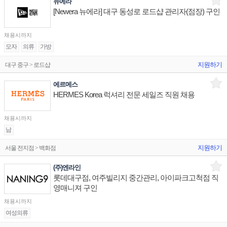
뉴에라
[Newera 뉴에라] 대구 동성로 로드샵 관리자(점장) 구인
채용시까지
모자
의류
가방
지원하기
대구 중구 > 로드샵
에르메스
HERMES Korea 럭셔리 전문 세일즈 직원 채용
채용시까지
남
지원하기
서울 전지점 > 백화점
(주)엔라인
롯데대구점, 여주빌리지 중간관리, 아이파크고척점 직
영매니져 구인
채용시까지
여성의류