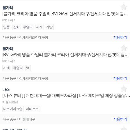
불가리
[불가리 코리아]명품 주얼리 BVLGARI 신세계대구/신세계대전/롯데광주 슈퍼바이저/판매사원 채용
09/06까지
명품
잡화
주얼리
시계
가방
지원하기
대구 동구 > 신세계백화점대구점
불가리
[BVLGARI] 명품 주얼리 불가리 코리아 신세계대구/신세계대전/롯데광주 판매사원 채용
09/06까지
시계
쥬얼리
백
지원하기
대구 동구 > 신세계백화점대구점
나스
[ 나스 뷰티 ] [ 더현대대구점/ 대백프자라점 ] 나스 메이크업 매장 상품유지 판매
채용시까지
나스메이크업
아티스트
지원하기
대구 중구 > 더현대대구