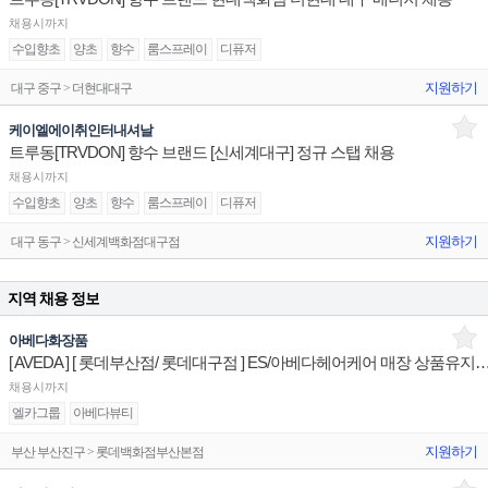
채용시까지
수입향초
양초
향수
룸스프레이
디퓨저
지원하기
대구 중구 > 더현대대구
케이엘에이취인터내셔날
트루동[TRVDON] 향수 브랜드 [신세계대구] 정규 스탭 채용
채용시까지
수입향초
양초
향수
룸스프레이
디퓨저
지원하기
대구 동구 > 신세계백화점대구점
지역 채용 정보
아베다화장품
[ AVEDA ] [ 롯데부산점/ 롯데대구점 ] ES/아베다헤어케어 매장 
채용시까지
엘카그룹
아베다뷰티
지원하기
부산 부산진구 > 롯데백화점부산본점