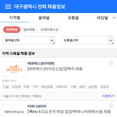
대구광역시
전체 채용정보
지역별
품목별
유통별
매장별
전체채용
일반채용
파견/아웃소싱
품목별선택
유통별선택
지역 스페셜 채용 정보
에르메스코리아(유)
[에르메스코리아] 신입/경력직 채용
채용시까지
신발
여성복
의류
구두
패션잡화
악세서리
가방
패션
남성복
귀금속
지원하기
서울,대구,부산 백화점 > 백화점
티파니코리아
[Tiffany & Co.] 전국 매장 점장/부매니저/판매사원 채용