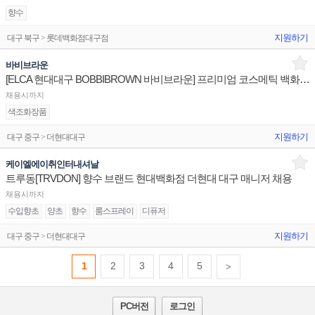
향수
지원하기
대구 북구 > 롯데백화점대구점
바비브라운
[ELCA 현대대구 BOBBIBROWN 바비브라운] 프리미엄 코스메틱 백화점 메이크업 매장 직원 채용의 건
채용시까지
색조화장품
지원하기
대구 중구 > 더현대대구
케이엘에이취인터내셔날
트루동[TRVDON] 향수 브랜드 현대백화점 더현대 대구 매니저 채용
채용시까지
수입향초
양초
향수
룸스프레이
디퓨저
지원하기
대구 중구 > 더현대대구
1
2
3
4
5
>
PC버전
로그인