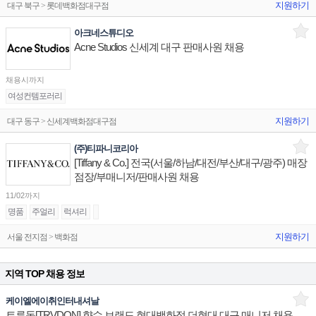
지원하기
대구 북구 > 롯데백화점대구점
아크네스튜디오
Acne Studios 신세계 대구 판매사원 채용
채용시까지
여성컨템포러리
지원하기
대구 동구 > 신세계백화점대구점
(주)티파니코리아
[Tiffany & Co.] 전국(서울/하남/대전/부산/대구/광주) 매장
점장/부매니저/판매사원 채용
11/02까지
명품
주얼리
럭셔리
지원하기
서울 전지점 > 백화점
지역 TOP 채용 정보
케이엘에이취인터내셔날
트루동[TRVDON] 향수 브랜드 현대백화점 더현대 대구 매니저 채용