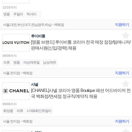
12/15까지
명품
주얼리
럭셔리
지원하기
서울,대전,부산,대구,전남광주,하남 > 백화점
루이비통
[명품 브랜드] 루이비통 코리아 전국 매장 점장/팀매니저/
판매사원(신입/경력) 채용
09/06까지
의류
명품
여성캐쥬얼
남성캐쥬
지원하기
서울 전지점 > 백화점
샤넬
[CHANEL]샤넬 코리아 명품 Boutique 패션 어드바이저 전
국 백화점/면세점 정규직/계약직 채용
09/06까지
화장품
의류
시계&화인쥬얼리
지원하기
서울 전지점 > 백화점