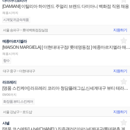
다미아니코리아
[DAMIANI] 이탈리아 하이엔드 주얼리 브랜드 다미아니 백화점 직원 채용
채용시까지
시계및귀금속제품
지원하기
서울 송파구 > 롯데백화점잠실점
메종마르지엘라
[MAISON MARGIELA] [ 더현대대구점/ 롯데명동점 ] 메종마르지엘라 매장 상품유지 판매
채용시까지
향수
지원하기
대구 중구 > 더현대대구
라프레리
[명품 스킨케어] 라프레리 코리아 청담플래그십,신세계대구 뷰티 테라피스트 판매사원 채용
09/06까지
화장품.뷰티.스킨케어
지원하기
서울 강남구 > 로드샵
샤넬
[명품 코스메틱] 샤넬(CHANEL) 진주갤러리아/신세계대구/롯데평촌 계약직 뷰티 어드바이저 채용