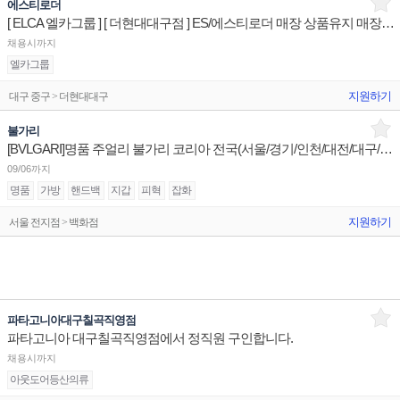
에스티로더
[ ELCA 엘카그룹 ] [ 더현대대구점 ] ES/에스티로더 매장 상품유지 매장판매사원
채용시까지
엘카그룹
지원하기
대구 중구 > 더현대대구
불가리
[BVLGARI]명품 주얼리 불가리 코리아 전국(서울/경기/인천/대전/대구/광주/부산) 점장/부점장/판매사원
09/06까지
명품
가방
핸드백
지갑
피혁
잡화
지원하기
서울 전지점 > 백화점
파타고니아대구칠곡직영점
파타고니아 대구칠곡직영점에서 정직원 구인합니다.
채용시까지
아웃도어등산의류