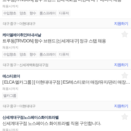
채용시까지
수입향초
양초
향수
룸스프레이
디퓨저
지원하기
대구 중구 > 더현대대구
케이엘에이취인터내셔날
트루동[TRVDON] 향수 브랜드 [신세계대구] 정규 스탭 채용
채용시까지
수입향초
양초
향수
룸스프레이
디퓨저
지원하기
대구 동구 > 신세계백화점대구점
에스티로더
[ ELCA 엘카그룹 ] [ 더현대대구점 ] ES/에스티로더 매장/유지/관리 매장판매사원
채용시까지
엘카그룹
지원하기
대구 중구 > 더현대대구
신세계대구점노스페이스화이트라벨
신세계대구점 노스페이스 화이트라벨 직원 구인합니다.
채용시까지