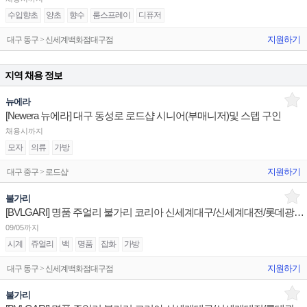
수입향초
양초
향수
룸스프레이
디퓨저
지원하기
대구 동구 > 신세계백화점대구점
지역 채용 정보
뉴에라
[Newera 뉴에라] 대구 동성로 로드샵 시니어(부매니저)및 스텝 구인
채용시까지
모자
의류
가방
지원하기
대구 중구 > 로드샵
불가리
[BVLGARI] 명품 주얼리 불가리 코리아 신세계대구/신세계대전/롯데광주 슈퍼바이저/판매사원 채용
09/05까지
시계
쥬얼리
백
명품
잡화
가방
지원하기
대구 동구 > 신세계백화점대구점
불가리