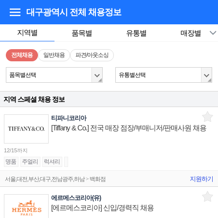
대구광역시
전체 채용정보
지역별
품목별
유통별
매장별
전체채용
일반채용
파견/아웃소싱
품목별선택
유통별선택
지역 스페셜 채용 정보
티파니코리아
[Tiffany & Co.] 전국 매장 점장/부매니저/판매사원 채용
12/15까지
명품
주얼리
럭셔리
지원하기
서울,대전,부산,대구,전남광주,하남 > 백화점
에르메스코리아(유)
[에르메스코리아] 신입/경력직 채용