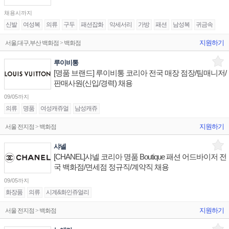
채용시까지
신발
여성복
의류
구두
패션잡화
악세서리
가방
패션
남성복
귀금속
지원하기
서울,대구,부산 백화점 > 백화점
루이비통
[명품 브랜드] 루이비통 코리아 전국 매장 점장/팀매니저/
판매사원(신입/경력) 채용
09/05까지
의류
명품
여성캐쥬얼
남성캐쥬
지원하기
서울 전지점 > 백화점
샤넬
[CHANEL]샤넬 코리아 명품 Boutique 패션 어드바이저 전
국 백화점/면세점 정규직/계약직 채용
09/05까지
화장품
의류
시계&화인쥬얼리
지원하기
서울 전지점 > 백화점