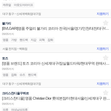
캐쥬얼
아웃도어라이프
지원하기
대구 동구 > 신세계백화점대구점
불가리
[BVLGARI]명품 주얼리 불가리 코리아 전국(서울/경기/인천/대전/대구/광주/부산) 점장/부점장/판매사원
09/05까지
명품
가방
핸드백
지갑
피혁
잡화
지원하기
서울 전지점 > 백화점
토즈
[명품 브랜드] 토즈 코리아 신세계대구/잠실월드타워/현대무역 판매사원 채용
09/05까지
명품
잡화
슈즈
핸드백
지원하기
대구 동구 > 신세계백화점대구점
크리스챤디올꾸뛰르
[크리스챤디올] 명품 Christian Dior 롯데본점/더현대서울/신세계대구 판매사원 채용
09/05까지
의류
여성남성의류