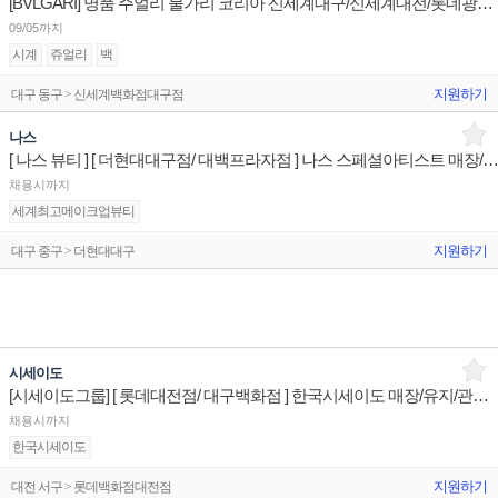
[BVLGARI] 명품 주얼리 불가리 코리아 신세계대구/신세계대전/롯데광주 판매사원 채용
09/05까지
시계
쥬얼리
백
지원하기
대구 동구 > 신세계백화점대구점
나스
[ 나스 뷰티 ] [ 더현대대구점/ 대백프라자점 ] 나스 스페셜아티스트 매장/유지/관리 매장
채용시까지
세계최고메이크업뷰티
지원하기
대구 중구 > 더현대대구
시세이도
[시세이도그룹] [ 롯데대전점/ 대구백화점 ] 한국시세이도 매장/유지/관리 매장판매사원
채용시까지
한국시세이도
지원하기
대전 서구 > 롯데백화점대전점