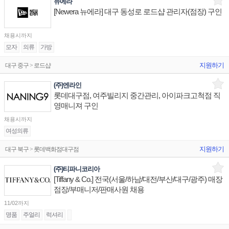
뉴에라
[Newera 뉴에라] 대구 동성로 로드샵 관리자(점장) 구인
채용시까지
모자
의류
가방
지원하기
대구 중구 > 로드샵
(주)엔라인
롯데대구점, 여주빌리지 중간관리, 아이파크고척점 직
영매니져 구인
채용시까지
여성의류
지원하기
대구 북구 > 롯데백화점대구점
(주)티파니코리아
[Tiffany & Co.] 전국(서울/하남/대전/부산/대구/광주) 매장
점장/부매니저/판매사원 채용
11/02까지
명품
주얼리
럭셔리