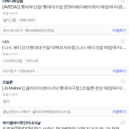
아베다화장품
[ AVEDA ] [ 롯데부산점/ 롯데대구점 ] ES/아베다헤어케어 매장/유지/관리 매장판매사원
채용시까지
엘카그룹
아베다뷰티
지원하기
부산 부산진구 > 롯데백화점부산본점
나스
[ 나스 뷰티 ] [ 더현대대구점/ 대백프자라점 ] 나스 메이크업 매장/유지/관리 판매전문직원
채용시까지
나스메이크업
아티스트
지원하기
대구 중구 > 더현대대구
조말론
[ Jo Malone ] [ 갤러리아센터시티/ 롯데대구점 ] 조말론 런던 매장/유지/관리 매장판매사원
채용시까지
향수
지원하기
충남 천안시 서북구 > 갤러리아백화점센터시티점
케이엘에이취인터내셔날
트루동[TRVDON] 향수 브랜드 현대백화점 더현대 대구 매니저 채용