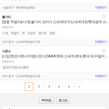
지원하기
서울 중구 > 롯데백화점본점
불가리
[명품 주얼리&시계] 불가리 코리아 신세계대구/신세계대전/롯데광주 슈퍼바
09/05까지
시계
쥬얼리
백
귀금속
핸드백
잡화
지원하기
대구 동구 > 신세계백화점대구점
시몬스
[신입3천만+/본사직영]시몬스(SIMMONS) 신세계,현대,롯데 대구/갤러리수원/갤러리대전둔산 판매사원
09/05까지
침대/가구/침구/소품류
지원하기
대구 동구 > 신세계백화점대구점
1
2
3
4
5
>
PC버전
로그인