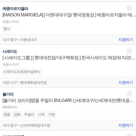
메종마르지엘라
[MAISON MARGIELA] [ 더현대대구점/ 롯데명동점 ] 메종마르지엘라 매장 유지관리 
채용시까지
향수
지원하기
대구 중구 > 더현대대구
시세이도
[ 시세이도그룹 ] [ 롯데대전점/ 대구백화점 ] 한국시세이도 매장/유지/관리 판매전문직원
채용시까지
시세이도프로패셔널뷰티
지원하기
대전 서구 > 롯데백화점대전점
불가리
[불가리 코리아]명품 주얼리 BVLGARI 신세계대구/신세계대전/롯데광주 슈퍼바이저/판매사원 채용
09/05까지
명품
잡화
주얼리
시계
가방
지원하기
대구 동구 > 신세계백화점대구점