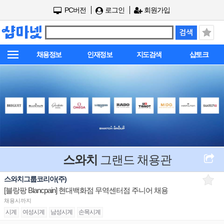
PC버전
로그인
회원가입
채용정보
인재정보
지도검색
샵토크
스와치
그랜드 채용관
스와치그룹코리아(주)
[블랑팡 Blancpain] 현대백화점 무역센터점 주니어 채용
채용시까지
시계
여성시계
남성시계
손목시계