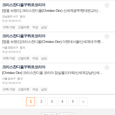
크리스챤디올꾸뛰르코리아
[명품 브랜드] 크리스챤디올(Christian Dior) 신세계광주/현대판교/신세계대전 판매사원 채용
전남광주 서구
협의
무관
09/06까지
피혁-가방
신발의류
여성
남성
크리스챤디올꾸뛰르코리아
[명품 브랜드]크리스챤디올(Christian Dior) 더현대서울/신세계대구/롯데본점 판매사원 채용
서울 영등포구
협의
무관
09/06까지
피혁-가방
신발의류
여성
남성
크리스챤디올꾸뛰르코리아
[Christian Dior] 크리스챤디올 코리아 잠실월드타워/신세계강남/신세계본점 판매사원 채용
서울 송파구
협의
무관
09/06까지
피혁-가방
신발의류
여성
남성
1
2
3
4
5
>