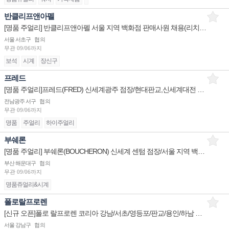
반클리프앤아펠
[명품 주얼리] 반클리프앤아펠 서울 지역 백화점 판매사원 채용(리치몬트코리아)
서울 서초구
협의
무관
09/06까지
보석
시계
장신구
프레드
[명품 주얼리]프레드(FRED) 신세계광주 점장/현대판교,신세계대전 부점장,판매사원 채용
전남광주 서구
협의
무관
09/06까지
명품
주얼리
하이주얼리
부쉐론
[명품 주얼리] 부쉐론(BOUCHERON) 신세계 센텀 점장/서울 지역 백화점 판매사원 채용
부산 해운대구
협의
무관
09/06까지
명품쥬얼리&시계
폴로랄프로렌
[신규 오픈]폴로 랄프로렌 코리아 강남/서초/영등포/판교/용인/하남 매니저/부매니저/시니어/주니어 채용
서울 강남구
협의