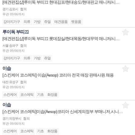
[애견편집샵]루이독 부띠끄 현대김포/현대송도/현대판교 매니저/시니어/주니어 채용
경기 김포시
협의
무관
09/06까지
강아지가구
의류
가방
쥬얼
애견용품
펫용품
루이독 부띠끄
[애견편집샵]루이독 부띠끄 롯데잠실/현대목동/현대무역 매니저/시니어/주니어 채용
서울 송파구
협의
무관
09/06까지
강아지가구
의류
가방
쥬얼
이솝
[스킨케어 코스메틱] 이솝(Aesop) 코리아 전국 매장 판매사원 채용
대전 유성구
협의
무관
09/06까지
스킨케어
코스메틱
기초
화장품
이솝
[스킨케어 코스메틱]이솝(Aesop)코리아 신세계의정부 부매니저,시니어/롯데본점 주니어/현대울산 3개월계약직
경기 의정부시
협의
무관
09/06까지
스킨케어
코스메틱
기초
화장품