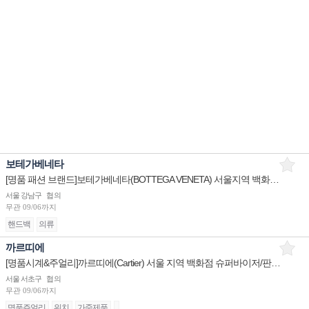
보테가베네타
[명품 패션 브랜드]보테가베네타(BOTTEGA VENETA) 서울지역 백화점 판매사원 채용
서울 강남구
협의
무관
09/06까지
핸드백
의류
까르띠에
[명품시계&주얼리]까르띠에(Cartier) 서울 지역 백화점 슈퍼바이저/판매사원/어드민 채용(리치몬트코리아)
서울 서초구
협의
무관
09/06까지
명품쥬얼리
워치
가죽제품