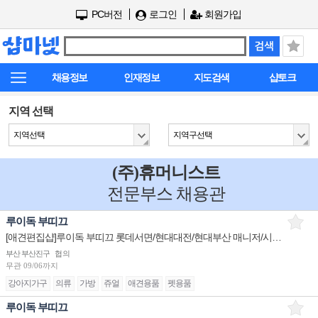
PC버전
로그인
회원가입
채용정보
인재정보
지도검색
샵토크
지역 선택
지역선택
지역구선택
(주)휴머니스트
전문부스 채용관
루이독 부띠끄
[애견편집샵]루이독 부띠끄 롯데서면/현대대전/현대부산 매니저/시니어/주니어 채용
부산 부산진구
협의
무관
09/06까지
강아지가구
의류
가방
쥬얼
애견용품
펫용품
루이독 부띠끄