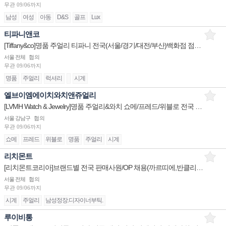
무관
09/06까지
남성
여성
아동
D&S
골프
Lux
티파니앤코
[Tiffany&co]명품 주얼리 티파니 전국(서울/경기/대전/부산)백화점 점장/부점장/판매사원
서울 전체
협의
무관
09/06까지
명품
주얼리
럭셔리
시계
엘브이엠에이치와치앤쥬얼리
[LVMH Watch & Jewelry]명품 주얼리&와치 쇼메/프레드/위블로 전국 점장/부점장/판매사원 채용
서울 강남구
협의
무관
09/06까지
쇼메
프레드
위블로
명품
주얼리
시계
리치몬트
[리치몬트코리아]브랜드별 전국 판매사원/OP 채용(까르띠에,반클리프,피아제,알라이아,끌로에,몽블랑,델보 등)
서울 전체
협의
무관
09/06까지
시계
주얼리
남성정장.디자이너부틱.
루이비통