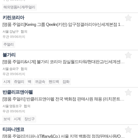
해외명품/시계/주얼리
키린코리아
[명품 주얼리]Kering 그룹 Qeelin(키린) 압구정갤러리아/신세계본점 1년 이상 계약직 판매사원 채용
서울 강남구
협의
무관
09/06까지
주얼리
불가리
[명품 주얼리&시계] 불가리 코리아 잠실월드타워/현대판교/신세계센텀 부점장 채용
서울 송파구
협의
무관
09/06까지
시계
쥬얼리
백
귀금속
핸드백
잡화
반클리프앤아펠
[명품 주얼리] 반클리프앤아펠 전국 백화점 판매사원 채용 (리치몬트코리아)
서울 영등포구
협의
무관
09/06까지
보석
시계
장신구
티파니앤코
[명품 주얼리] 티파니(Tiffany&Co.) 서울 지역 백화점 점장/판매사원/OP 채용