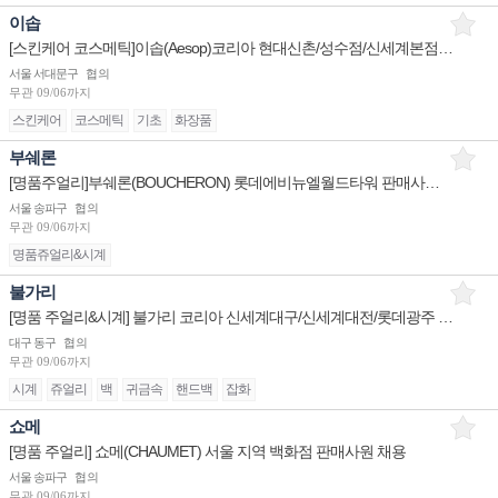
이솝
[스킨케어 코스메틱]이솝(Aesop)코리아 현대신촌/성수점/신세계본점 판매사원 채용
서울 서대문구
협의
무관
09/06까지
스킨케어
코스메틱
기초
화장품
부쉐론
[명품주얼리]부쉐론(BOUCHERON) 롯데에비뉴엘월드타워 판매사원/신세계센텀시티 점장/신세계대전 Admin
서울 송파구
협의
무관
09/06까지
명품쥬얼리&시계
불가리
[명품 주얼리&시계] 불가리 코리아 신세계대구/신세계대전/롯데광주 슈퍼바이저/판매사원 채용
대구 동구
협의
무관
09/06까지
시계
쥬얼리
백
귀금속
핸드백
잡화
쇼메
[명품 주얼리] 쇼메(CHAUMET) 서울 지역 백화점 판매사원 채용
서울 송파구
협의
무관
09/06까지