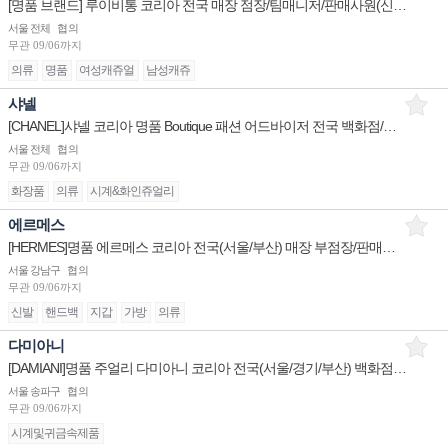
[명품 브랜드] 루이비통 코리아 전국 매장 점장/팀매니저/판매사원(신입/경력) 채용
서울 전체
협의
무관
09/06까지
의류
명품
여성캐쥬얼
남성캐쥬
샤넬
[CHANEL]샤넬 코리아 명품 Boutique 패션 어드바이저 전국 백화점/면세점 정규직/계약직 채용
서울 전체
협의
무관
09/06까지
화장품
의류
시계&화인쥬얼리
에르메스
[HERMES]명품 에르메스 코리아 전국(서울/부산) 매장 부점장/판매사원 채용
서울 강남구
협의
무관
09/06까지
신발
핸드백
지갑
가방
의류
다미아니
[DAMIANI]명품 주얼리 다미아니 코리아 전국(서울/경기/부산) 백화점 부점장/판매사원 채용
서울 송파구
협의
무관
09/06까지
시계및귀금속제품