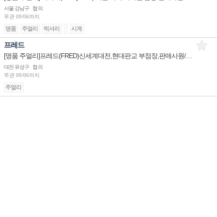
서울 강남구
협의
무관
09/06까지
명품
주얼리
럭셔리
시계
프레드
[명품 주얼리]프레드(FRED)신세계대전,현대판교 부점장,판매사원/신세계광주 점장 채용
대전 유성구
협의
무관
09/06까지
주얼리