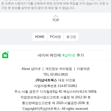
한 오류와 사용자가 이를 신뢰하여 취한 조치에 대해 책임을 지지 않습니다. 또한 누
구든 본 정보를 샵마넷 동의 없이 재 배포 할 수 없습니다.
HOME
PC버전
로그인
네이버 메인에
#샵마넷
추가
About 샵마넷
|
개인정보 처리방침
|
이용약관
TEL:02-851-0815
(주)샵네트웍스
대표 이인용
사업자등록번호:114-87-01861
주소:서울 금천구 디지털로9길 65 백상스타타워1차 508호
직업정보제공사업신고번호:
서울청 제 2012-30 호
통신판매업신고번호:
제 2020-서울금천-2036 호
Copyright©
(주)샵네트웍스
. All rights reserved.