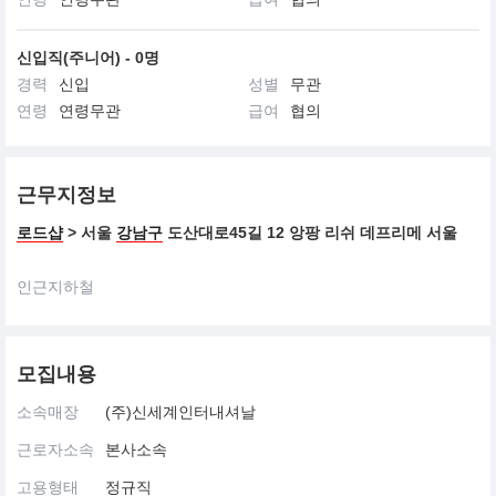
신입직(주니어) - 0명
경력
신입
성별
무관
연령
연령무관
급여
협의
근무지정보
로드샵
> 서울
강남구
도산대로45길 12 앙팡 리쉬 데프리메 서울
인근지하철
모집내용
소속매장
(주)신세계인터내셔날
근로자소속
본사소속
고용형태
정규직