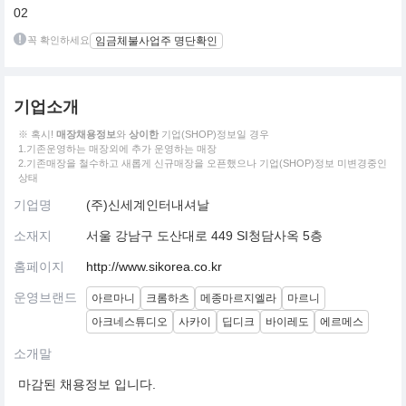
02
꼭 확인하세요
임금체불사업주 명단확인
기업소개
※ 혹시!
매장채용정보
와
상이한
기업(SHOP)정보일 경우
1.기존운영하는 매장외에 추가 운영하는 매장
2.기존매장을 철수하고 새롭게 신규매장을 오픈했으나 기업(SHOP)정보 미변경중인
상태
기업명
(주)신세계인터내셔날
소재지
서울 강남구 도산대로 449 SI청담사옥 5층
홈페이지
http://www.sikorea.co.kr
운영브랜드
아르마니
크롬하츠
메종마르지엘라
마르니
아크네스튜디오
사카이
딥디크
바이레도
에르메스
소개말
마감된 채용정보 입니다.