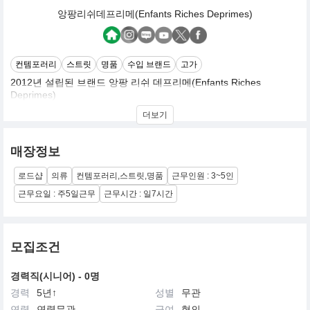
앙팡리쉬데프리메(Enfants Riches Deprimes)
컨템포러리
스트릿
명품
수입 브랜드
고가
2012년 설립된 브랜드 앙팡 리쉬 데프리메(Enfants Riches
Deprimes)
앞 글자만 따서 'ERD'라고 줄여 부르기도
더보기
아티스트겸 디자이너인 앙리 알렉산더 레비로 브랜드명이 프랑스어
로 '우울한 부잣집 아이들'이라는 뜻으로 엘리트주의와 허무주의 쿠
매장정보
튀르 디자인 추구
로드샵
의류
컨템포러리,스트릿,명품
근무인원 : 3~5인
컨셉은 펑크스타일은 주요고객은 지구상에서 가장 부유하지만 가장
우울한 사람들이 대상
근무요일 : 주5일근무
근무시간 : 일7시간
모집조건
경력직(시니어) - 0명
경력
5년↑
성별
무관
연령
연령무관
급여
협의