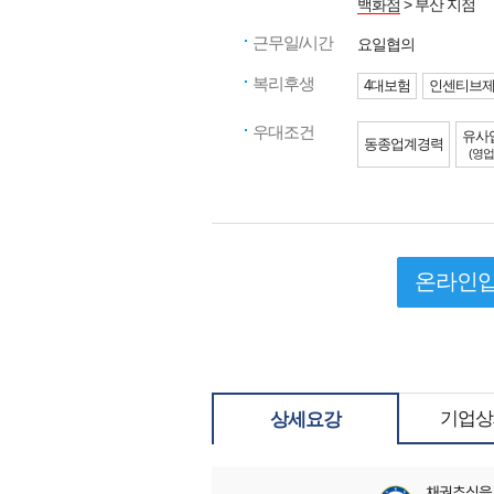
백화점
> 부산 지점
근무일/시간
요일협의
복리후생
4대보험
인센티브
우대조건
유사
동종업계경력
(영업
온라인
기업상
상세요강