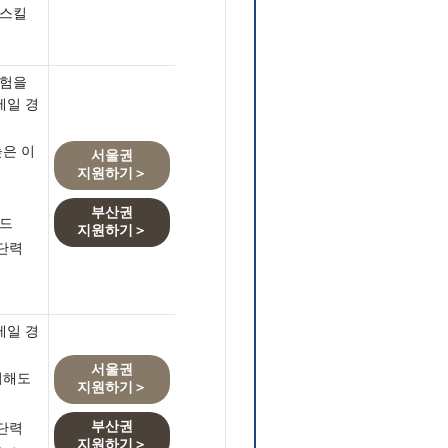
 스킬
경험을
테일 경
높은 이
서울권
지원하기＞
부산권
인드
지원하기＞
단력
테일 경
서울권
이해도
지원하기＞
부산권
단력
지원하기＞