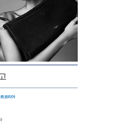
고
몬트코리아
자