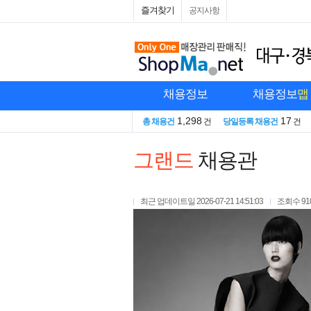
즐겨찾기
공지사항
채용정보
채용정보
맵
1,298
17
총 채용건
건
당일등록 채용건
건
그랜드
채용관
최근 업데이트일
2026-07-21 14:51:03
조회수
91