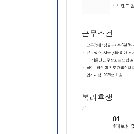
·
브랜드 
근무조건
·
근무형태 : 정규직 / 주 5일 8
·
근무장소 : 서울 (갤러리아, 신세
·
서울권 근무장소는 면접 결
·
급여 : 최종 합격 후 개별적으
·
입사시점 : 2026년 11월
복리후생
01
4대보험 