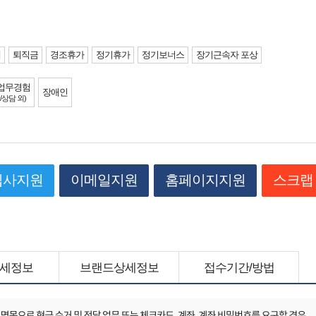
제
퇴직금
경조휴가
정기휴가
정기보너스
장기근속자 포상
업무경험
장애인
/상담 외)
입사지원
이메일지원
홈페이지지원
스크랩
세정보
브랜드상세정보
접수기간/방법