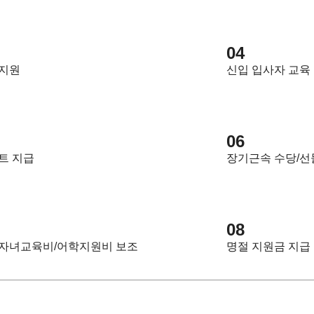
04
 지원
신입 입사자 교육
06
트 지급
장기근속 수당/선
08
자녀교육비/어학지원비 보조
명절 지원금 지급