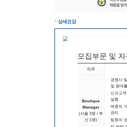
상세요강
모집부문 및 
직무
·
경쟁사 및
및 증대를
·
신규고객 
실행
Boutique
·
메종의 가
Manager
관리
(서울 3명 / 부
산 1명)
·
팀원의 
팀 역량 