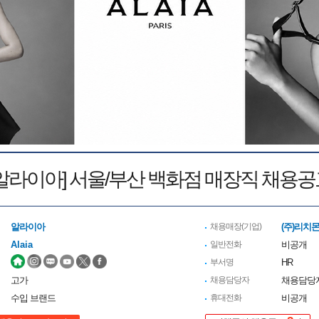
[알라이아] 서울/부산 백화점 매장직 채용공
알라이아
채용매장(기업)
(주)리치
Alaia
일반전화
비공개
부서명
HR
고가
채용담당자
채용담당
수입 브랜드
휴대전화
비공개