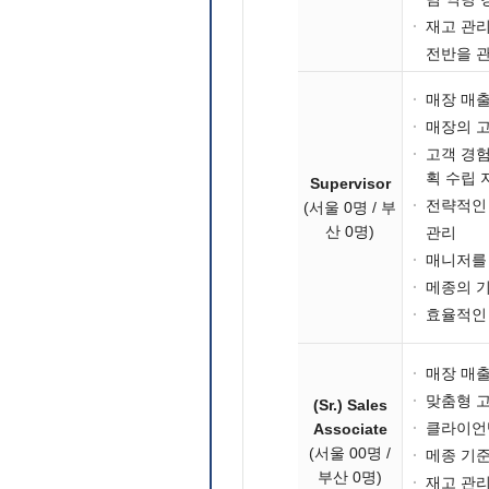
·
재고 관리
전반을 관
·
매장 매출
·
매장의 고
·
고객 경험
획 수립 
Supervisor
·
전략적인
(서울 0명 / 부
산 0명)
관리
·
매니저를 
·
메종의 기
·
효율적인 
·
매장 매출
·
맞춤형 고
(Sr.) Sales
·
클라이언
Associate
(서울 00명 /
·
메종 기준
부산 0명)
·
재고 관리