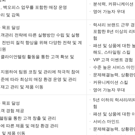
·
분석력, 커뮤니케이션
, 백오피스 업무를 포함한 매장 운영
·
영어 가능자 우대
리 및 감독
·
럭셔리 브랜드 근무 
 목표 달성
포함한 8년 이상의 리
객관리 전략에 따른 실행방안 수립 및 실행
험
 전반의 질적 향상을 위해 다양한 전략 및 계
·
패션 및 상품에 대한 
지원
해도, 스타일링 스킬
 클라이언텔링 활동을 통한 고객 확보 및
·
VIP 고객 이벤트 경험
·
수준 높은 서비스 마
지원하여 팀원 코칭 및 관리에 적극적 참여
·
문제해결능력, 상황판
준에 따라 최상의 매장 환경 운영 및 관리
·
커뮤니케이션 스킬
재고 관리 및 제품 이동
·
영어 가능자 우대
·
5년 이하의 럭셔리/리
 목표 달성
험
객 경험 제공
·
패션 및 상품에 대한 
텔링을 통한 고객 창출 및 관리
·
서비스 마인드
에 따른 제품 및 매장 환경 관리
·
문제해결능력, 상황판
 및 제품 이동