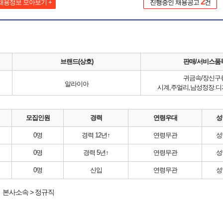
2
채용정보 모아보기 +
진행중인 채용공고
건
브랜드(상호)
판매/서비스품
귀금속/장신구
알라이아
시계,주얼리,남성정장.디
모집인원
경력
연령우대
성
0명
경력 12년↑
연령무관
성
0명
경력 5년↑
연령무관
성
0명
신입
연령무관
성
본사소속 > 정규직