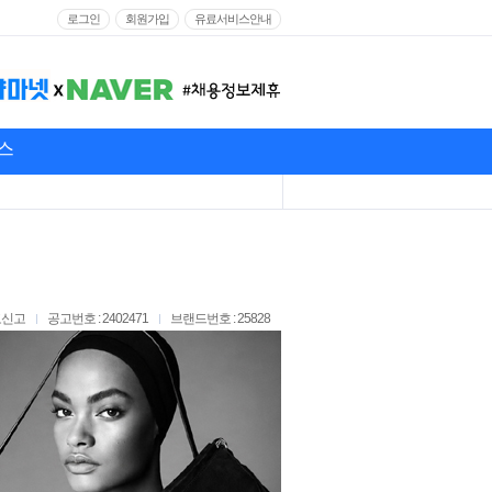
로그인
회원가입
유료서비스안내
스
고신고
공고번호 : 2402471
브랜드번호 : 25828