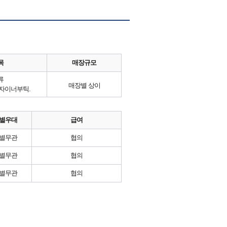
목
매장규모
류
매장별 상이
자이너부틱.
별우대
급여
별무관
협의
별무관
협의
별무관
협의