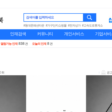
검색어를 입력하세요
#동대문패션타운
#가구단지쇼핑몰
#전자상가
#고속도로휴게소
인재검색
커뮤니티
개인서비스
기업서비
838
8
열람가능 인재
건
오늘의 인재
건
0 회
공