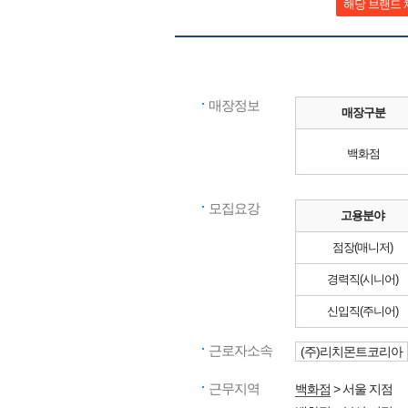
해당 브랜드 
매장정보
매장구분
백화점
모집요강
고용분야
점장(매니저)
경력직(시니어)
신입직(주니어)
근로자소속
(주)리치몬트코리아
근무지역
백화점
> 서울 지점