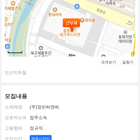
50m
크게보기
길찾기
인근지하철
모집내용
소속매장
(주)정빈씨앤씨
근로자소속
점주소속
고용형태
정규직
모집기간
채용시까지