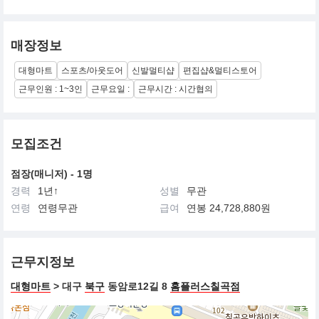
매장정보
대형마트
스포츠/아웃도어
신발멀티샵
편집샵&멀티스토어
근무인원 : 1~3인
근무요일 :
근무시간 : 시간협의
모집조건
점장(매니저) - 1명
경력
1년↑
성별
무관
연령
연령무관
급여
연봉 24,728,880원
근무지정보
대형마트
> 대구
북구
동암로12길 8
홈플러스칠곡점