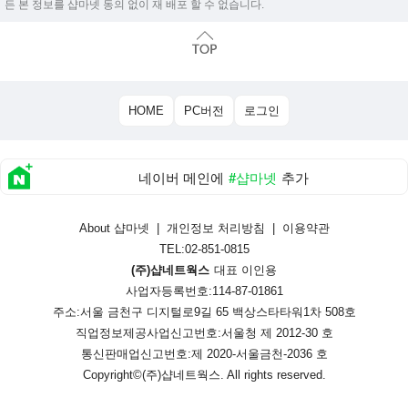
든 본 정보를 샵마넷 동의 없이 재 배포 할 수 없습니다.
HOME
PC버전
로그인
네이버 메인에
#샵마넷
추가
About 샵마넷
|
개인정보 처리방침
|
이용약관
TEL:02-851-0815
(주)샵네트웍스
대표 이인용
사업자등록번호:114-87-01861
주소:서울 금천구 디지털로9길 65 백상스타타워1차 508호
직업정보제공사업신고번호:
서울청 제 2012-30 호
통신판매업신고번호:
제 2020-서울금천-2036 호
Copyright©
(주)샵네트웍스
. All rights reserved.