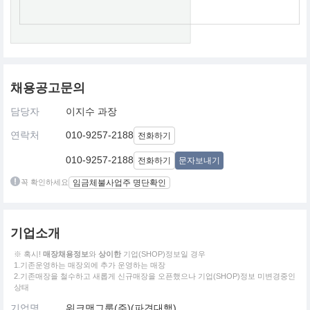
채용공고문의
담당자
이지수 과장
연락처
010-9257-2188
전화하기
010-9257-2188
전화하기
문자보내기
꼭 확인하세요
임금체불사업주 명단확인
기업소개
※ 혹시!
매장채용정보
와
상이한
기업(SHOP)정보일 경우
1.기존운영하는 매장외에 추가 운영하는 매장
2.기존매장을 철수하고 새롭게 신규매장을 오픈했으나 기업(SHOP)정보 미변경중인
상태
기업명
워크맨그룹(주)(파견대행)