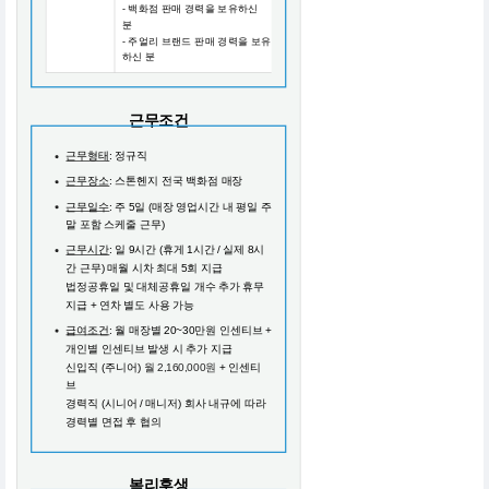
- 백화점 판매 경력을 보유하신
분
- 주얼리 브랜드 판매 경력을 보유
하신 분
근무조건
근무형태
: 정규직
근무장소
: 스톤헨지 전국 백화점 매장
근무일수
: 주 5일 (매장 영업시간 내 평일 주
말 포함 스케줄 근무)
근무시간
: 일 9시간 (휴게 1시간 / 실제 8시
간 근무) 매월 시차 최대 5회 지급
법정공휴일 및 대체공휴일 개수 추가 휴무
지급 + 연차 별도 사용 가능
급여조건
: 월 매장별 20~30만원 인센티브 +
개인별 인센티브 발생 시 추가 지급
신입직 (주니어)
월 2,160,000원
+ 인센티
브
경력직 (시니어 / 매니저) 회사 내규에 따라
경력별 면접 후 협의
복리후생