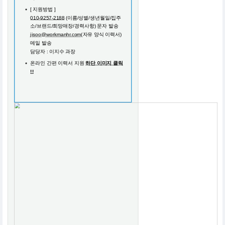
[ 지원방법 ]
010-9257-2188
(이름/성별/생년월일/집주
소/브랜드/희망매장/경력사항) 문자 발송
jisoo@workmanhr.com
(자유 양식 이력서)
메일 발송
담당자 : 이지수 과장
온라인 간편 이력서 지원
하단 이미지 클릭
!!