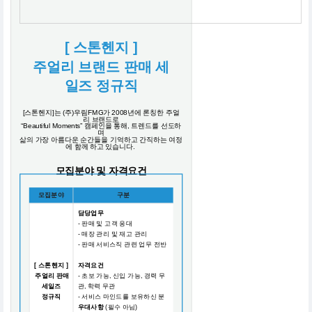
[ 스톤헨지 ]
주얼리 브랜드 판매 세
일즈 정규직
[스톤헨지]는 (주)우림FMG가 2008년에 론칭한 주얼
리 브랜드로
“Beautiful Moments” 캠페인을 통해, 트렌드를 선도하
며
삶의 가장 아름다운 순간들을 기억하고 간직하는 여정
에 함께 하고 있습니다.
모집분야 및 자격요건
모집분야
구분
담당업무
- 판매 및 고객 응대
- 매장 관리 및 재고 관리
- 판매 서비스직 관련 업무 전반
[ 스톤헨지 ]
자격요건
주얼리 판매
- 초보 가능, 신입 가능, 경력 무
세일즈
관, 학력 무관
정규직
- 서비스 마인드를 보유하신 분
우대사항
(필수 아님)