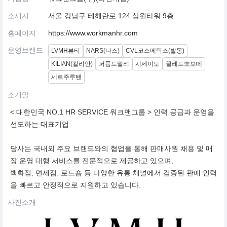
소재지
서울 강남구 테헤란로 124 삼원타워 9층
홈페이지
https://www.workmanhr.com
운영브랜드
LVMH뷰티
NARS(나스)
CVL코스메틱스(발몽)
KILIAN(킬리안)
퍼퓸드말리
시세이도
끌레드뽀보떼
세르주루텐
소개말
< 대한민국 NO.1 HR SERVICE 워크맨그룹 > 인력 공급과 운영을
선도하는 대표기업
당사는 국내외 주요 브랜드와의 협업을 통해 판매사원 채용 및 매
장 운영 대행 서비스를 전문적으로 제공하고 있으며,
백화점, 면세점, 로드숍 등 다양한 유통 채널에서 검증된 판매 인력
을 빠르고 안정적으로 지원하고 있습니다.
사진소개