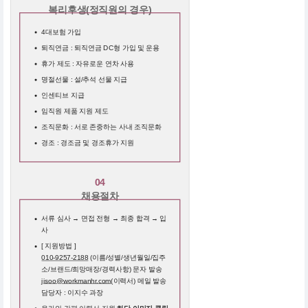
복리후생(정직원의 경우)
4대보험 가입
퇴직연금 : 퇴직연금 DC형 가입 및 운용
휴가 제도 : 자유로운 연차 사용
명절선물 : 설/추석 선물 지급
인센티브 지급
임직원 제품 지원 제도
조직문화 : 서로 존중하는 사내 조직문화
경조 : 경조금 및 경조휴가 지원
04
채용절차
서류 심사 → 면접 전형 → 최종 합격 → 입
사
[ 지원방법 ]
010-9257-2188
(이름/성별/생년월일/집주
소/브랜드/희망매장/경력사항) 문자 발송
jisoo@workmanhr.com
(이력서) 메일 발송
담당자 : 이지수 과장