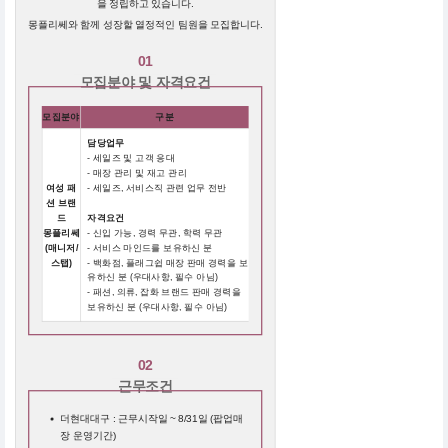
을 정립하고 있습니다.
몽플리쎄와 함께 성장할 열정적인 팀원을 모집합니다.
01
모집분야 및 자격요건
모집분야
구분
담당업무
- 세일즈 및 고객 응대
- 매장 관리 및 재고 관리
여성 패
- 세일즈, 서비스직 관련 업무 전반
션 브랜
드
자격요건
몽플리쎄
- 신입 가능, 경력 무관, 학력 무관
(매니저/
- 서비스 마인드를 보유하신 분
스탭)
- 백화점, 플래그쉽 매장 판매 경력을 보
유하신 분 (우대사항, 필수 아님)
- 패션, 의류, 잡화 브랜드 판매 경력을
보유하신 분 (우대사항, 필수 아님)
02
근무조건
더현대대구 : 근무시작일 ~ 8/31일 (팝업매
장 운영기간)