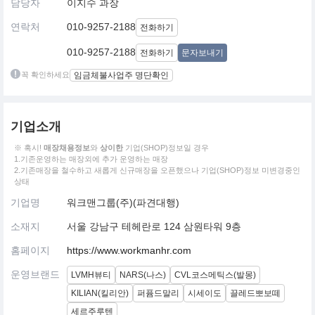
담당자
이지수 과장
연락처
010-9257-2188
전화하기
010-9257-2188
전화하기
문자보내기
꼭 확인하세요
임금체불사업주 명단확인
기업소개
※ 혹시!
매장채용정보
와
상이한
기업(SHOP)정보일 경우
1.기존운영하는 매장외에 추가 운영하는 매장
2.기존매장을 철수하고 새롭게 신규매장을 오픈했으나 기업(SHOP)정보 미변경중인
상태
기업명
워크맨그룹(주)(파견대행)
소재지
서울 강남구 테헤란로 124 삼원타워 9층
홈페이지
https://www.workmanhr.com
운영브랜드
LVMH뷰티
NARS(나스)
CVL코스메틱스(발몽)
KILIAN(킬리안)
퍼퓸드말리
시세이도
끌레드뽀보떼
세르주루텐