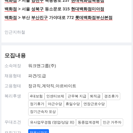
백화점
> 서울
양천구
목동동로 257
현대백화점목동점
백화점
> 서울
성북구
동소문로 315
현대백화점미아점
백화점
> 부산
부산진구
가야대로 772
롯데백화점부산본점
인근지하철
모집내용
소속매장
워크맨그룹(주)
채용형태
파견/도급
고용형태
정규직,계약직,아르바이트
복리후생
4대보험
인센티브제
근무복 지급
퇴직금
경조휴가
정기휴가
야근수당
휴일수당
연장근로수당
장기근속자 포상
우대조건
유사업무경험 (영업/상담 외)
동종업계경력
인근 거주자
모집기간
채용시까지