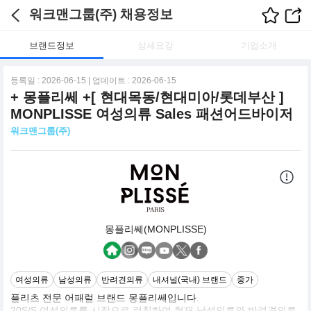
워크맨그룹(주) 채용정보
브랜드정보
상세요강
기업소개
등록일 : 2026-06-15 | 업데이트 : 2026-06-15
+ 몽플리쎄 +[ 현대목동/현대미아/롯데부산 ]
MONPLISSE 여성의류 Sales 패션어드바이저
워크맨그룹(주)
몽플리쎄(MONPLISSE)
여성의류
남성의류
반려견의류
내셔널(국내) 브랜드
중가
플리츠 전문 어패럴 브랜드 몽플리쎄입니다.
20S/S 여성의류를 시작으로 런칭하여 현재 남성의류와 반려견의류