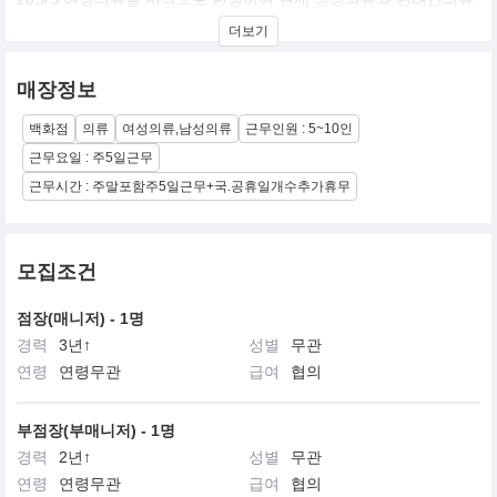
까지 라인을 전개하고 있으며 자사몰을 비롯한 무신사스토어, 이십
더보기
구센치, W컨셉 등의 온라인몰에서 만나볼 수 있는 웨어러블 플리츠
브랜드입니다.
매장정보
백화점
의류
여성의류,남성의류
근무인원 : 5~10인
근무요일 : 주5일근무
근무시간 : 주말포함주5일근무+국.공휴일개수추가휴무
모집조건
점장(매니저) - 1명
경력
3년↑
성별
무관
연령
연령무관
급여
협의
부점장(부매니저) - 1명
경력
2년↑
성별
무관
연령
연령무관
급여
협의