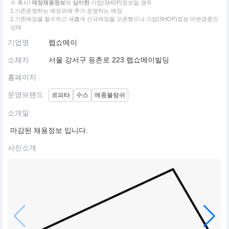
※ 혹시!
매장채용정보
와
상이한
기업(SHOP)정보일 경우
1.기존운영하는 매장외에 추가 운영하는 매장
2.기존매장을 철수하고 새롭게 신규매장을 오픈했으나 기업(SHOP)정보 미변경중인
상태
기업명
렙쇼메이
소재지
서울 강서구 등촌로 223 렙쇼메이빌딩
홈페이지
운영브랜드
르피타
수스
메종블랑쉬
소개말
마감된 채용정보 입니다.
사진소개