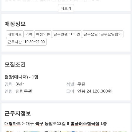
네추럴 소재로 부드럽고 편안한 실루엣을 주는 것이 르피타의 매력
더보기
이며,
다양한 아이템의 믹스앤 매치로 르피타만의 트렌드를 제안한다.
매장정보
대형마트
의류
여성의류
근무인원 : 1~3인
근무요일 : 근무요일협의
근무시간 : 10:30~21:00
모집조건
점장(매니저) - 1명
경력
3년↑
성별
무관
연령
연령무관
급여
연봉 24,126,960원
근무지정보
대형마트
> 대구
북구
동암로12길 8
홈플러스칠곡점
1층