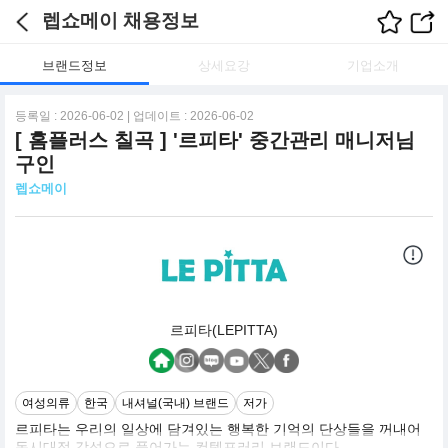
렙쇼메이 채용정보
브랜드정보
상세요강
기업소개
등록일 : 2026-06-02 | 업데이트 : 2026-06-02
[ 홈플러스 칠곡 ] '르피타' 중간관리 매니저님
구인
렙쇼메이
르피타(LEPITTA)
여성의류
한국
내셔널(국내) 브랜드
저가
르피타는 우리의 일상에 담겨있는 행복한 기억의 단상들을 꺼내어
동시대적 감성으로 풀어가는 컨템포러리 브랜드이다.