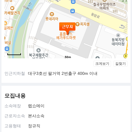
50m
크게보기
길찾기
인근지하철
대구3호선 팔거역 2번출구 400m 이내
모집내용
소속매장
렙쇼메이
근로자소속
본사소속
고용형태
정규직