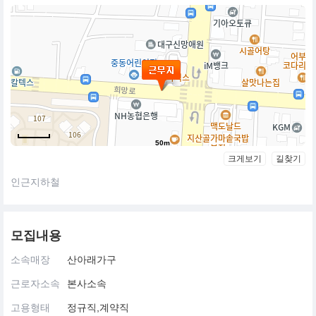
50m
크게보기
길찾기
인근지하철
모집내용
소속매장
산아래가구
근로자소속
본사소속
고용형태
정규직,계약직