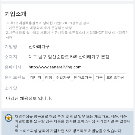
기업소개
※ 혹시!
매장채용정보
와
상이한
기업(SHOP)정보일 경우
1.기존운영하는 매장외에 추가 운영하는 매장
2.기존매장을 철수하고 새롭게 신규매장을 오픈했으나 기업(SHOP)정보 미변경중인
상태
기업명
산아래가구
소재지
대구 남구 앞산순환로 549 산아래가구 본점
홈페이지
http://www.sanareliving.com
운영브랜드
매니저
점장
수입가구
덴마크가구
가구
프리츠한센
소개말
마감된 채용정보 입니다.
채권추심을 명목으로 현금 수거 및 전달 업무 또는 체크카드, 계좌, 계좌
비밀번호를 요구할 경우 채용을 빙자한 보이스피싱 사기범죄일 수 있습니
다.
※ 보이스피싱 범죄에 가담하면 사기방조죄로 처벌받을수 있습니다.