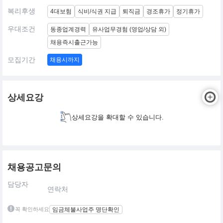
복리후생
4대보험
식비/식권 지급
퇴직금
경조휴가
정기휴가
우대조건
동종업계경력
유사업무경험 (영업/상담 외)
채용즉시출근가능
모집기간
채용시까지
상세요강
상세요강을 확대할 수 있습니다.
채용공고문의
담당자
연락처
꼭 확인하세요
임금체불사업주 명단확인