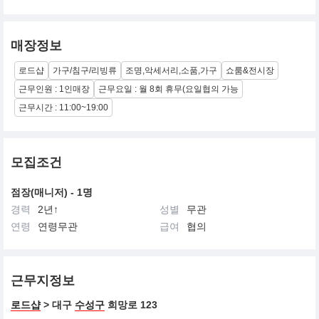
매장정보
로드샵
가구/침구/리빙류
조명,악세서리,소품,가구
쇼룸&전시장
근무인원 : 1인매장
근무요일 : 월 8회 휴무(요일협의 가능
근무시간 : 11:00~19:00
모집조건
점장(매니저) - 1명
경력
2년↑
성별
무관
연령
연령무관
급여
협의
근무지정보
로드샵
> 대구
수성구
희망로 123