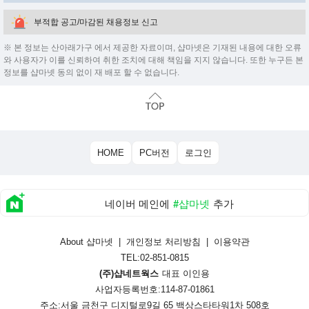
부적합 공고/마감된 채용정보 신고
※ 본 정보는 산아래가구 에서 제공한 자료이며, 샵마넷은 기재된 내용에 대한 오류
와 사용자가 이를 신뢰하여 취한 조치에 대해 책임을 지지 않습니다. 또한 누구든 본
정보를 샵마넷 동의 없이 재 배포 할 수 없습니다.
HOME
PC버전
로그인
네이버 메인에
#샵마넷
추가
About 샵마넷
|
개인정보 처리방침
|
이용약관
TEL:02-851-0815
(주)샵네트웍스
대표 이인용
사업자등록번호:114-87-01861
주소:서울 금천구 디지털로9길 65 백상스타타워1차 508호