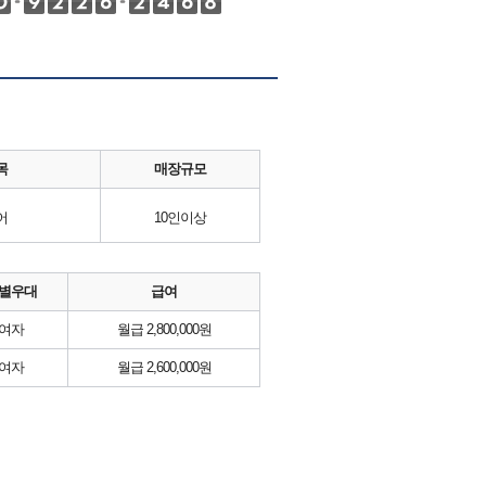
목
매장규모
어
10인이상
별우대
급여
여자
월급 2,800,000원
여자
월급 2,600,000원