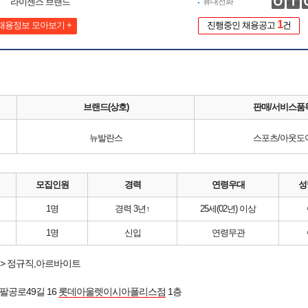
라이센스 브랜드
휴대전화
1
채용정보 모아보기 +
진행중인 채용공고
건
브랜드(상호)
판매/서비스품
뉴발란스
스포츠/아웃도
모집인원
경력
연령우대
성
1명
경력 3년↑
25세(02년) 이상
1명
신입
연령무관
> 정규직,아르바이트
팔공로49길 16
롯데아울렛이시아폴리스점
1층