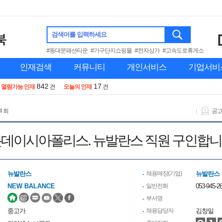
검색어를 입력하세요
#동대문패션타운
#가구단지쇼핑몰
#전자상가
#고속도로휴게소
인재검색
커뮤니티
개인서비스
기업서비
842
17
열람가능 인재
건
오늘의 인재
건
4 회
공
데이시아폴리스. 뉴발란스 직원 구인합
뉴발란스
채용매장(기업)
뉴발란스
NEW BALANCE
일반전화
053-945-2
부서명
중고가
채용담당자
김창일