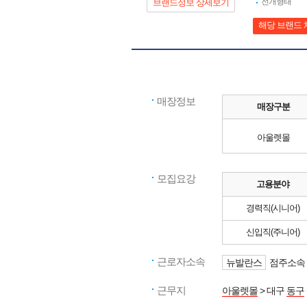
전개형태
브랜드정보 상세보기
해당 브랜드 
매장정보
매장구분
아울렛몰
모집요강
고용분야
경력직(시니어)
신입직(주니어)
근로자소속
뉴발란스
점주소속 
근무지
아울렛몰
> 대구
동구