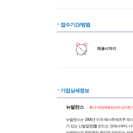
접수기간/방법
채용시까지
기업상세정보
뉴발란스
혹시! 매장채용정보와 상이한 기
뉴발란스는 1906년 미국 메사추세츠주 보스
가 있는 신발깔창)를 만드는 것에서부터 시
뉴발란스의 창업주인 윌리엄 라일리는 브로셔