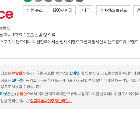
의류 슈즈
1906년 런칭
미국
라이센스 브랜드
 브랜드
 국내 TOP3 스포츠 신발 및 의류
는 미국의 스포츠 브랜드이다. 대한민국에서는 현재 이랜드그룹 계열사인 이랜드월드가 브랜
 정보는
뉴발란스
에서 제공한 자료를 바탕으로
샵마넷
이(가) 편집 및 그 표현방법을 수정하여 
 정보는
샵마넷
의 동의없이 무단전재 또는 재배포, 재가공할 수 없으며, 게재된 채용기업(기업
 용도로 사용될 수 없습니다.
마넷
은(는)
뉴발란스
에서 게재한 자료에 대한 오류와 사용자가 이를 신뢰하여 취한 조치에 대해
원전 꼭 확인하세요!
임금체불사업주 명단확인→