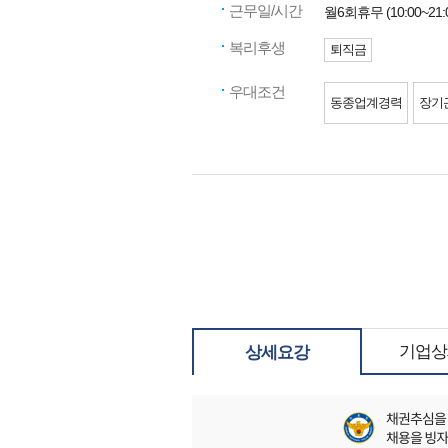
근무일/시간
월6회휴무 (10:00~21:
복리후생
퇴직금
우대조건
동종업계경력
장기
기업상
상세요강