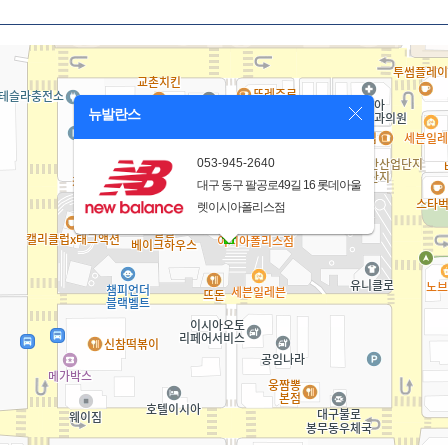
뉴발란스
053-945-2640
대구 동구 팔공로49길 16 롯데아울
렛이시아폴리스점