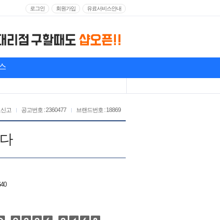
로그인
회원가입
유료서비스안내
스
고신고
공고번호 : 2360477
브랜드번호 : 18869
니다
640