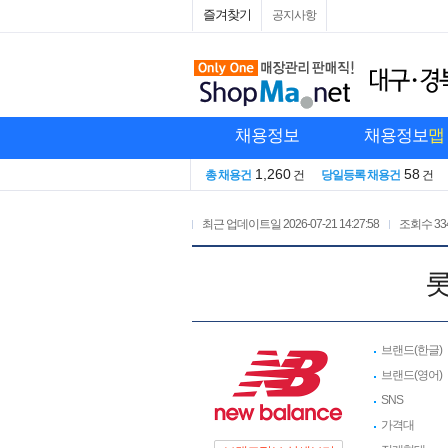
즐겨찾기
공지사항
채용정보
채용정보
맵
1,260
58
총 채용건
건
당일등록 채용건
건
최근 업데이트일
2026-07-21 14:27:58
조회수
33
롯
브랜드(한글)
브랜드(영어)
SNS
가격대