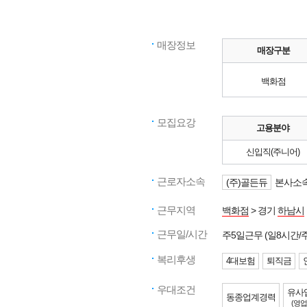
매장정보
매장구분
백화점
모집요강
고용분야
신입직(주니어)
근로자소속
(주)골든듀
본사소속
근무지역
백화점
> 경기
하남시
근무일/시간
주5일근무 (일8시간/
복리후생
4대보험
퇴직금
우대조건
유사
동종업계경력
(영업