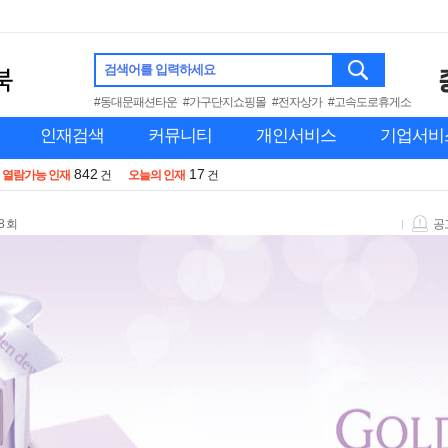
검색어를 입력하세요
#동대문패션타운
#가구단지쇼핑몰
#전자상가
#고속도로휴게소
인재검색
커뮤니티
개인서비스
기업서비
842
17
열람가능 인재
건
오늘의 인재
건
8 회
공