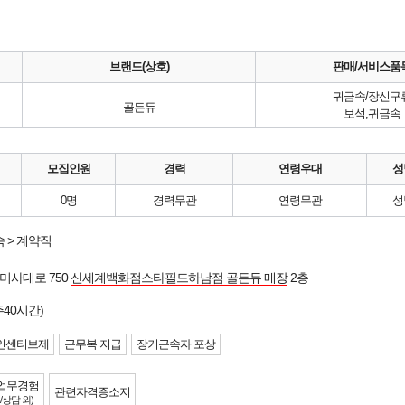
브랜드(상호)
판매/서비스품
귀금속/장신구
골든듀
보석,귀금속
모집인원
경력
연령우대
성
0명
경력무관
연령무관
성
 > 계약직
미사대로 750
신세계백화점스타필드하남점 골든듀 매장
2층
주40시간)
인센티브제
근무복 지급
장기근속자 포상
업무경험
관련자격증소지
/상담 외)