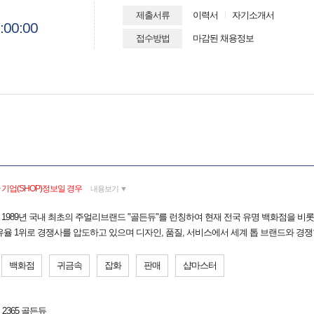
제출서류
이력서
자기소개서
:00:00
접수방법
마감된 채용정보
기업(SHOP)정보일 경우
내용보기 ▼
작, 1989년 국내 최초의 주얼리브랜드 "골든듀"를 런칭하여 현재 전국 유명 백화점을 비
유율 1위로 경쟁사를 압도하고 있으며 디자인, 품질, 서비스에서 세계 톱 브랜드와 경쟁
백화점
귀금속
잡화
판매
샵마스터
2365 골든듀