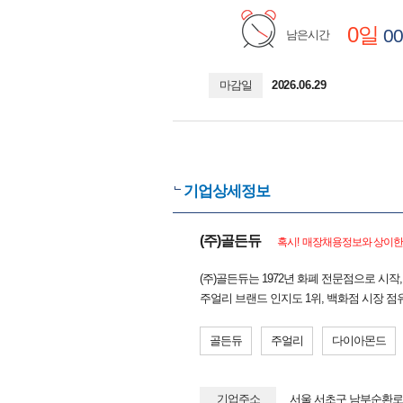
0일
00
남은시간
마감일
2026.06.29
기업상세정보
(주)골든듀
혹시! 매장채용정보와 상이한 
(주)골든듀는 1972년 화폐 전문점으로 시
주얼리 브랜드 인지도 1위, 백화점 시장 점
골든듀
주얼리
다이아몬드
기업주소
서울 서초구 남부순환로 