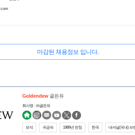
w.com
마감된 채용정보 입니다.
Goldendew
골든듀
회사명 : ㈜골든듀
보석
귀금속
1989년 런칭
한국
내셔널(국내) 브