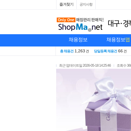
즐겨찾기
공지사항
채용정보
채용정보
맵
1,263
66
총 채용건
건
당일등록 채용건
건
최근 업데이트일
2026-05-18 14:25:46
조회수
36