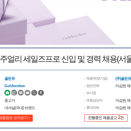
 주얼리 세일즈프로 신입 및 경력 채용(서
골든듀
채용매장(기업)
(주)골든
Goldendew
일반전화
마감된 
부서명
중고가
채용담당자
마감된 
내셔널(국내) 브랜드
휴대전화
마감된 
2
채용정보 모아보기 +
진행중인 채용공고
건