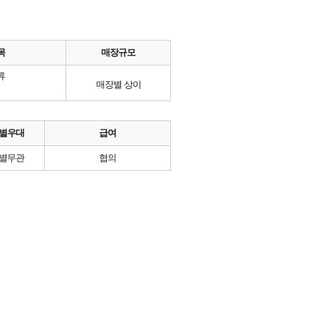
목
매장규모
류
매장별 상이
별우대
급여
별무관
협의