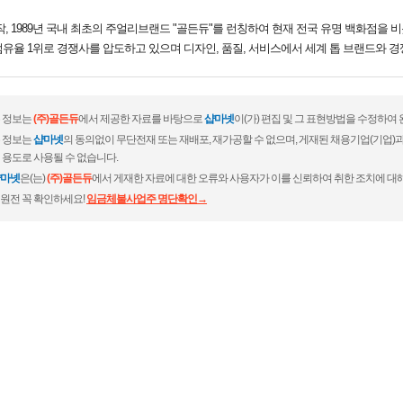
시작, 1989년 국내 최초의 주얼리브랜드 "골든듀"를 런칭하여 현재 전국 유명 백화점을 
점유율 1위로 경쟁사를 압도하고 있으며 디자인, 품질, 서비스에서 세계 톱 브랜드와 경
 정보는
(주)골든듀
에서 제공한 자료를 바탕으로
샵마넷
이(가) 편집 및 그 표현방법을 수정하여
 정보는
샵마넷
의 동의없이 무단전재 또는 재배포, 재가공할 수 없으며, 게재된 채용기업(기업
 용도로 사용될 수 없습니다.
마넷
은(는)
(주)골든듀
에서 게재한 자료에 대한 오류와 사용자가 이를 신뢰하여 취한 조치에 대해
원전 꼭 확인하세요!
임금체불사업주 명단확인→