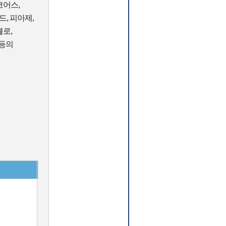
코어스,
드, 피아제,
블로,
 등의