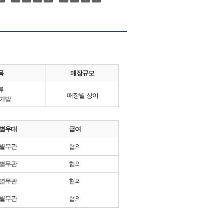
목
매장규모
류
매장별 상이
,가방
별우대
급여
별무관
협의
별무관
협의
별무관
협의
별무관
협의