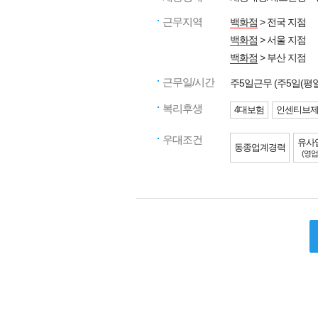
근무지역
백화점
> 전국 지점
백화점
> 서울 지점
백화점
> 부산 지점
근무일/시간
주5일근무 (주5일(
복리후생
4대보험
인센티브
우대조건
유사
동종업계경력
(영업