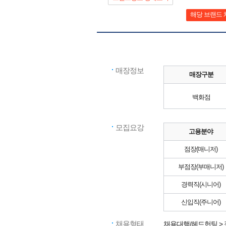
해당 브랜드 
매장정보
매장구분
백화점
모집요강
고용분야
점장(매니저)
부점장(부매니저)
경력직(시니어)
신입직(주니어)
채용형태
채용대행/헤드헌팅 >