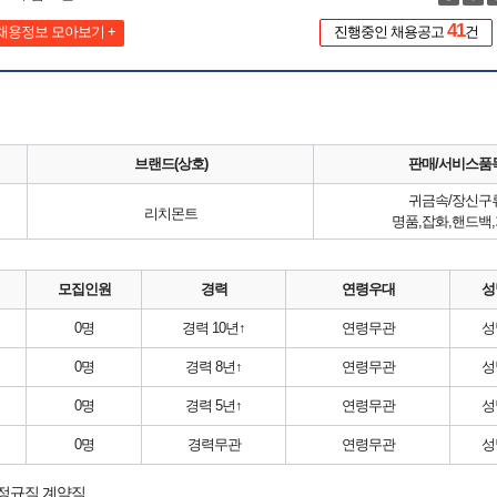
41
채용정보 모아보기 +
진행중인 채용공고
건
브랜드(상호)
판매/서비스품
귀금속/장신구
리치몬트
명품,잡화,핸드백
모집인원
경력
연령우대
성
0명
경력 10년↑
연령무관
성
0명
경력 8년↑
연령무관
성
0명
경력 5년↑
연령무관
성
0명
경력무관
연령무관
성
 정규직,계약직