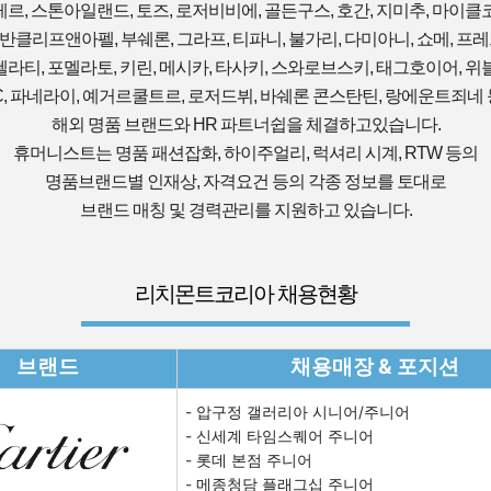
르, 스톤아일랜드, 토즈, 로저비비에, 골든구스, 호간, 지미추, 마이클
반클리프앤아펠, 부쉐론, 그라프, 티파니, 불가리, 다미아니, 쇼메, 프레
라티, 포멜라토, 키린, 메시카, 타사키, 스와로브스키, 태그호이어, 위
C, 파네라이, 예거르쿨트르, 로저드뷔, 바쉐론 콘스탄틴, 랑에운트죄네
해외 명품 브랜드와 HR 파트너쉽을 체결하고있습니다.
휴머니스트는 명품 패션잡화, 하이주얼리, 럭셔리 시계, RTW 등의
명품브랜드별 인재상, 자격요건 등의 각종 정보를 토대로
브랜드 매칭 및 경력관리를 지원하고 있습니다.
리치몬트코리아 채용현황
브랜드
채용매장 & 포지션
- 압구정 갤러리아 시니어/주니어
- 신세계 타임스퀘어 주니어
- 롯데 본점 주니어
- 메종청담 플래그십 주니어