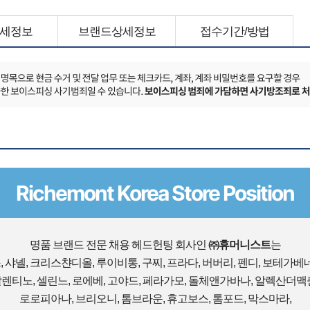
세정보
브랜드상세정보
접수기간/방법
Richemont Korea Store Position
명품 브랜드 전문 채용 헤드헌팅 회사인
㈜휴머니스트
는
 샤넬, 크리스챤디올, 루이비통, 구찌, 프라다, 버버리, 펜디, 보테가베네
발렌티노, 셀린느, 로에베, 고야드, 페라가모, 돌체앤가바나, 알렉산더맥퀸
로로피아나, 브리오니, 톰브라운, 휴고보스, 톰포드, 막스마라,