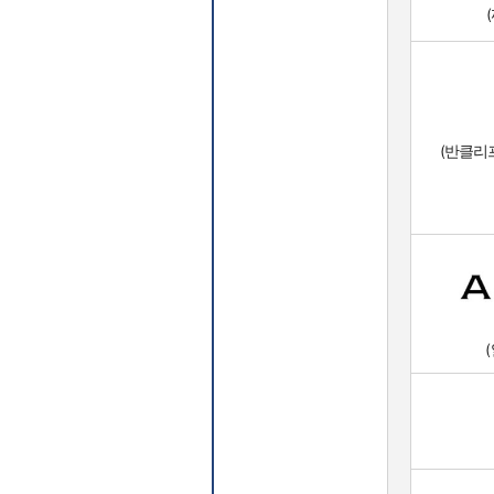
(
(반클리프아