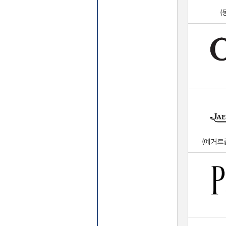
(
(예거르쿨트