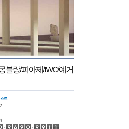
몽블랑/피아제/IWC/예거
니스트
32
자