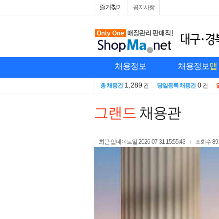
즐겨찾기
공지사항
채용정보
채용정보
맵
1,289
0
총 채용건
건
당일등록 채용건
건
그랜드
채용관
최근 업데이트일
2026-07-31 15:55:43
조회수
89