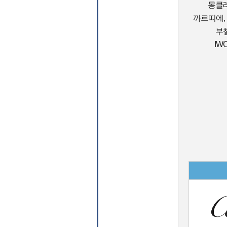
몽클레
까르띠에, 
부첼
IW