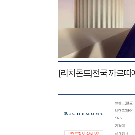
[리치몬트]전국 까르띠에
브랜드(한글)
브랜드(영어)
SNS
가격대
전개형태
브랜드정보 상세보기