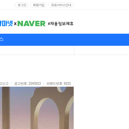
로그인
회원가입
유료서비스안내
스
고신고
공고번호 : 2243313
브랜드번호 : 8151