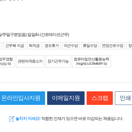
평일/주말구분없음),일일8시간로테이션근무)
제
근무복 지급
퇴직금
경조휴가
야근수당
휴일수당
연장근로수당
장
업무경험
컴퓨터및전산활용능력
관련자격증소지
장기근무가능
/상담 외)
(엑셀/워드/CRM/ERP 외)
온라인입사지원
이메일지원
스크랩
인쇄
놓치지 마세요!
적합한 인재가 있으면 바로 마감되는 채용입니다.