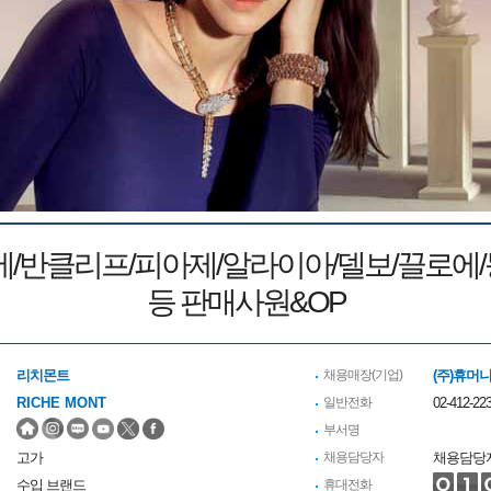
/반클리프/피아제/알라이아/델보/끌로에/
등 판매사원&OP
리치몬트
채용매장(기업)
(주)휴머
RICHE MONT
일반전화
02-412-22
부서명
고가
채용담당자
채용담당
수입 브랜드
휴대전화