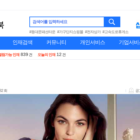
검색어를 입력하세요
#동대문패션타운
#가구단지쇼핑몰
#전자상가
#고속도로휴게소
인재검색
커뮤니티
개인서비스
기업서비
839
12
열람가능 인재
건
오늘의 인재
건
32 회
공