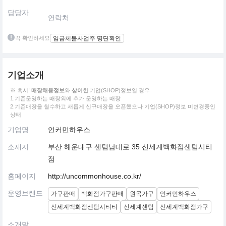
담당자
연락처
꼭 확인하세요
임금체불사업주 명단확인
기업소개
※ 혹시!
매장채용정보
와
상이한
기업(SHOP)정보일 경우
1.기존운영하는 매장외에 추가 운영하는 매장
2.기존매장을 철수하고 새롭게 신규매장을 오픈했으나 기업(SHOP)정보 미변경중인
상태
기업명
언커먼하우스
소재지
부산 해운대구 센텀남대로 35 신세계백화점센텀시티
점
홈페이지
http://uncommonhouse.co.kr/
운영브랜드
가구판매
백화점가구판매
원목가구
언커먼하우스
신세계백화점센텀시티티
신세계센텀
신세계백화점가구
소개말