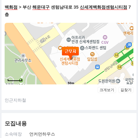
백화점
> 부산
해운대구
센텀남대로 35
신세계백화점센텀시티점
7
층
50m
크게보기
길찾기
인근지하철
모집내용
소속매장
언커먼하우스