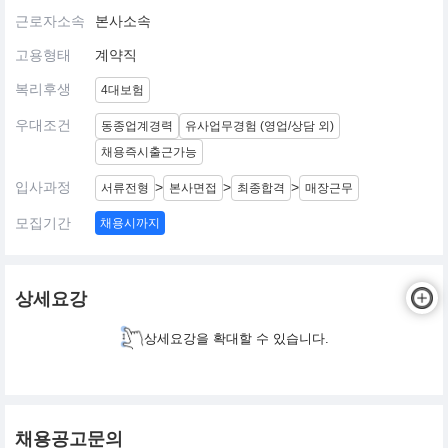
근로자소속
본사소속
고용형태
계약직
복리후생
4대보험
우대조건
동종업계경력
유사업무경험 (영업/상담 외)
채용즉시출근가능
입사과정
>
>
>
서류전형
본사면접
최종합격
매장근무
모집기간
채용시까지
상세요강
상세요강을 확대할 수 있습니다.
채용공고문의