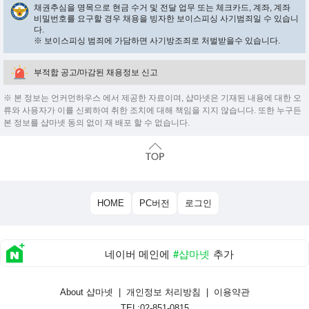
채권추심을 명목으로 현금 수거 및 전달 업무 또는 체크카드, 계좌, 계좌
비밀번호를 요구할 경우 채용을 빙자한 보이스피싱 사기범죄일 수 있습니
다.
※ 보이스피싱 범죄에 가담하면 사기방조죄로 처벌받을수 있습니다.
부적합 공고/마감된 채용정보 신고
※ 본 정보는 언커먼하우스 에서 제공한 자료이며, 샵마넷은 기재된 내용에 대한 오
류와 사용자가 이를 신뢰하여 취한 조치에 대해 책임을 지지 않습니다. 또한 누구든
본 정보를 샵마넷 동의 없이 재 배포 할 수 없습니다.
HOME
PC버전
로그인
네이버 메인에
#샵마넷
추가
About 샵마넷
|
개인정보 처리방침
|
이용약관
TEL:02-851-0815