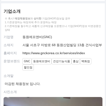
기업소개
※ 혹시!
매장채용정보
와
상이한
기업(SHOP)정보일 경우
1.기존운영하는 매장외에 추가 운영하는 매장
2.기존매장을 철수하고 새롭게 신규매장을 오픈했으나 기업(SHOP)정보 미변경중인
상태
기업명
동원에프앤비(GNC)
소재지
서울 서초구 마방로 68 동원산업빌딩 13층 건식사업부
홈페이지
https://www.gnckorea.co.kr/services/index
운영브랜드
GNC
동원에프앤비
건강기능식품
홍삼
백화점
할인점
소개말
마감된 채용정보 입니다.
사진소개