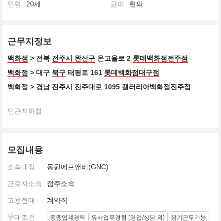
연령
20세
급여
협의
근무지정보
백화점
> 전북
전주시 완산구
온고을로 2
롯데백화점전주점
백화점
> 대구
북구
태평로 161
롯데백화점대구점
백화점
> 경남
진주시
진주대로 1095
갤러리아백화점진주점
인근지하철
모집내용
소속매장
동원에프앤비(GNC)
근로자소속
점주소속
고용형태
계약직
우대조건
동종업계경력
유사업무경험 (영업/상담 외)
장기근무가능