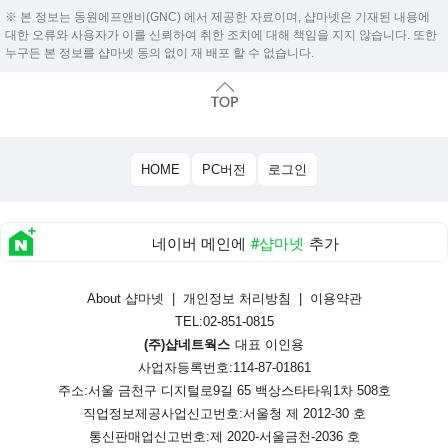
※ 본 정보는 동원에프앤비(GNC) 에서 제공한 자료이며, 샵마넷은 기재된 내용에
대한 오류와 사용자가 이를 신뢰하여 취한 조치에 대해 책임을 지지 않습니다. 또한
누구든 본 정보를 샵마넷 동의 없이 재 배포 할 수 없습니다.
HOME
PC버전
로그인
네이버 메인에
#샵마넷
추가
About 샵마넷
|
개인정보 처리방침
|
이용약관
TEL:02-851-0815
(주)샵네트웍스
대표 이인용
사업자등록번호:114-87-01861
주소:서울 금천구 디지털로9길 65 백상스타타워1차 508호
직업정보제공사업신고번호:
서울청 제 2012-30 호
통신판매업신고번호:
제 2020-서울금천-2036 호