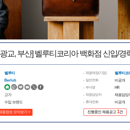
, 광교, 부산] 벨루티코리아 백화점 신입/경
벨루티
채용매장(기업)
벨루티코
Berluti
일반전화
비공개
부서명
HR
고가
채용담당자
채용담당
수입 브랜드
휴대전화
비공개
1
채용정보 모아보기 +
진행중인 채용공고
건