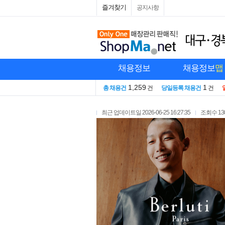
즐겨찾기
공지사항
채용정보
채용정보
맵
1,259
1
총 채용건
건
당일등록 채용건
건
최근 업데이트일
2026-06-25 16:27:35
조회수
13