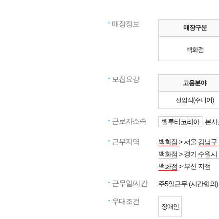
매장정보
매장구분
백화점
모집요강
고용분야
신입직(주니어)
근로자소속
벨루티코리아
본사
근무지역
백화점
> 서울
강남구
백화점
> 경기
수원시
백화점
> 부산 지점
근무일/시간
주5일근무 (시간협의)
우대조건
장애인