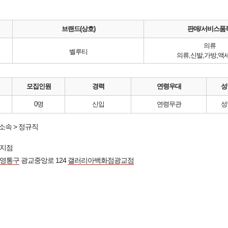
브랜드(상호)
판매/서비스품
의류
벨루티
의류,신발,가방,액
모집인원
경력
연령우대
성
0명
신입
연령무관
성
소속 > 정규직
지점
 영통구
광교중앙로 124
갤러리아백화점광교점