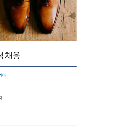
력 채용
리아
자