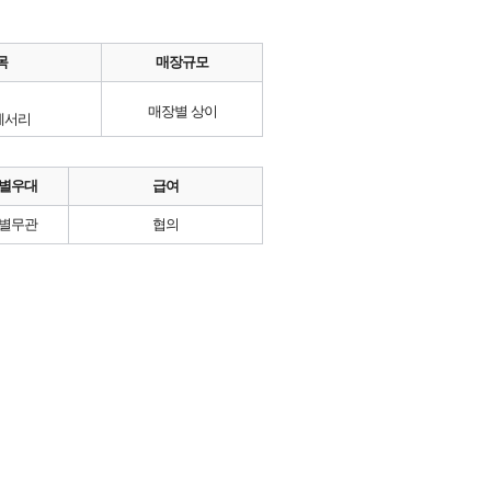
목
매장규모
매장별 상이
세서리
별우대
급여
별무관
협의