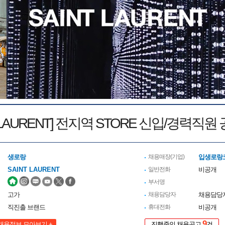
T LAURENT] 전지역 STORE 신입/경력직
생로랑
채용매장(기업)
입생로랑
SAINT LAURENT
일반전화
비공개
부서명
고가
채용담당자
채용담당
직진출 브랜드
휴대전화
비공개
9
채용정보 모아보기 +
진행중인 채용공고
건