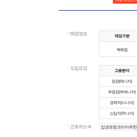
매장정보
매장구분
백화점
모집요강
고용분야
점장(매니저)
부점장(부매니저)
경력직(시니어)
신입직(주니어)
근로자소속
입생로랑코리아유한