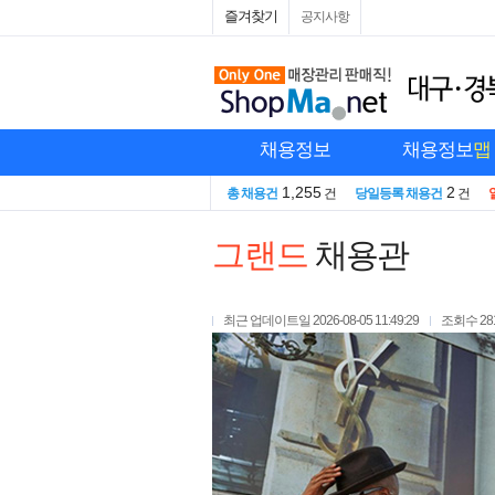
즐겨찾기
공지사항
채용정보
채용정보
맵
1,255
2
총 채용건
건
당일등록 채용건
건
그랜드
채용관
최근 업데이트일
2026-08-05 11:49:29
조회수
28