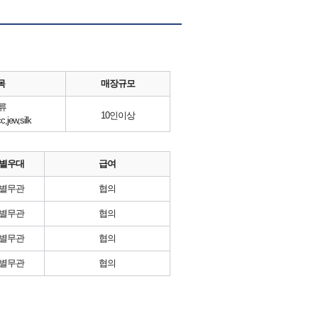
목
매장규모
류
10인이상
,jew,silk
별우대
급여
별무관
협의
별무관
협의
별무관
협의
별무관
협의