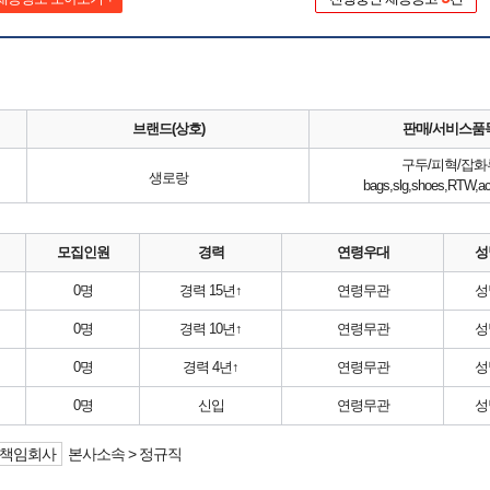
브랜드(상호)
판매/서비스품
구두/피혁/잡화
생로랑
bags,slg,shoes,RTW,acc
모집인원
경력
연령우대
성
0명
경력 15년↑
연령무관
성
0명
경력 10년↑
연령무관
성
0명
경력 4년↑
연령무관
성
0명
신입
연령무관
성
책임회사
본사소속 > 정규직