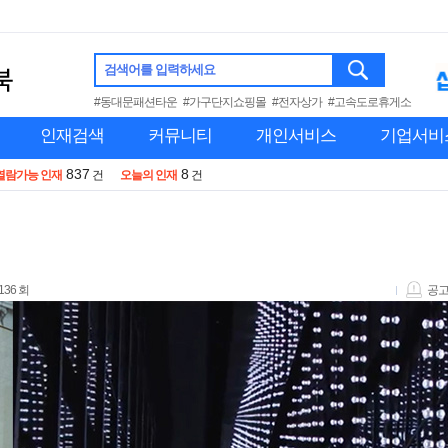
검색어를 입력하세요
#동대문패션타운
#가구단지쇼핑몰
#전자상가
#고속도로휴게소
인재검색
커뮤니티
개인서비스
기업서비
837
8
열람가능 인재
건
오늘의 인재
건
136 회
공