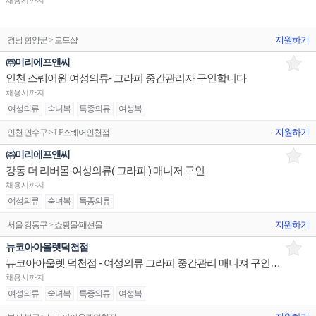
채용시까지
지원하기
경남 함양군 > 로드샵
㈜미리에프앤씨
인천 스퀘어원 여성의류- 그라피 중간관리자 구인합니다
채용시까지
여성의류
숙녀복
특종의류
여성복
지원하기
인천 연수구 > LF스퀘어인천점
㈜미리에프앤씨
강동 더 리버몰-여성의류( 그라피 ) 매니저 구인
채용시까지
여성의류
숙녀복
특종의류
지원하기
서울 강동구 > 쇼핑몰/패션몰
뉴코아아울렛덕천점
뉴코아아울렛 덕천점 - 여성의류 그라피 중간관리 매니져 구인합니다
채용시까지
여성의류
숙녀복
특종의류
여성복