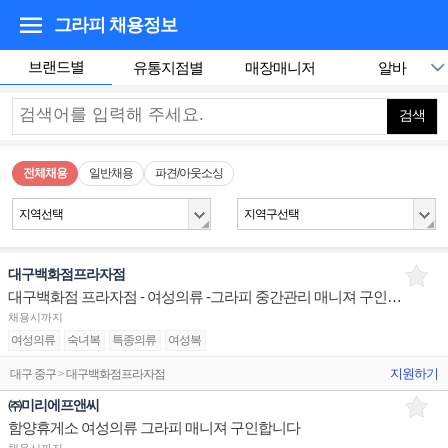
그라피
채용정보
브랜드별
유통지점별
매장매니저
알바
검색
전체채용
일반채용
파견/아웃소싱
지역선택
지역구선택
대구백화점프라자점
대구백화점 프라자점 - 여성의류 -그라피 중간관리 매니져 구인합니다
채용시까지
여성의류
숙녀복
특종의류
여성복
지원하기
대구 중구 > 대구백화점프라자점
㈜미리에프앤씨
함양휴게소 여성의류 그라피 매니져 구인합니다