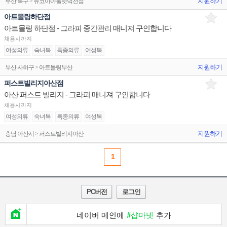
지원하기
부산 북구 > 뉴코아아울렛덕천점
아트몰링하단점
아트몰링 하단점 - 그라피 중간관리 매니져 구인합니다
채용시까지
여성의류
숙녀복
특종의류
여성복
지원하기
부산 사하구 > 아트몰링부산
퍼스트빌리지아산점
아산 퍼스트 빌리지 - 그라피 매니져 구인합니다
채용시까지
여성의류
숙녀복
특종의류
여성복
지원하기
충남 아산시 > 퍼스트빌리지아산
1
PC버전
로그인
네이버 메인에
#샵마넷
추가