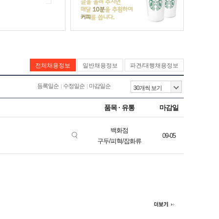
전체채용정보
일반채용정보
파견/대행채용정보
등록일순
수정일순
마감일순
품목 · 유통
마감일
백화점
09-05
구두/피혁/잡화류