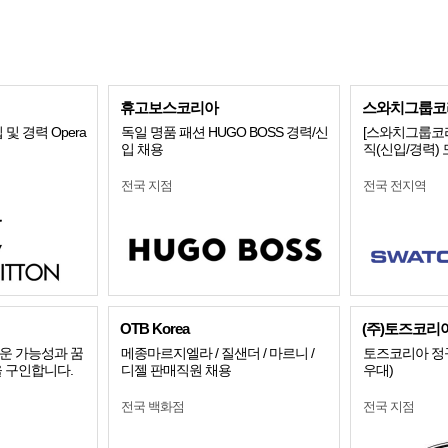
휴고보스코리아
스와치그룹코리
입 및 경력 Opera
독일 명품 패션 HUGO BOSS 경력/신
[스와치그룹코리
입 채용
직(신입/경력)
전국 지점
전국 전지역
OTB Korea
(주)토즈코리
운 가능성과 꿈
메종마르지엘라 / 질샌더 / 마르니 /
토즈코리아 정
 구인합니다.
디젤 판매직원 채용
우대)
전국 백화점
전국 지점