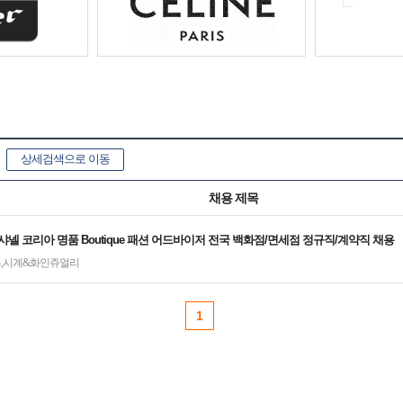
상세검색으로 이동
채용 제목
L]샤넬 코리아 명품 Boutique 패션 어드바이저 전국 백화점/면세점 정규직/계약직 채용
류
,
시계&화인쥬얼리
1