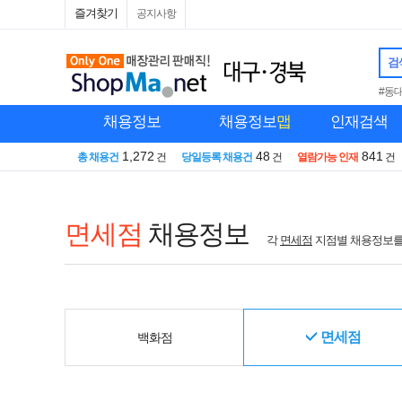
즐겨찾기
공지사항
검
#동
채용정보
채용정보
맵
인재검색
1,272
48
841
총 채용건
건
당일등록 채용건
건
열람가능 인재
건
면세점
채용정보
각
면세점
지점별 채용정보를
면세점
백화점