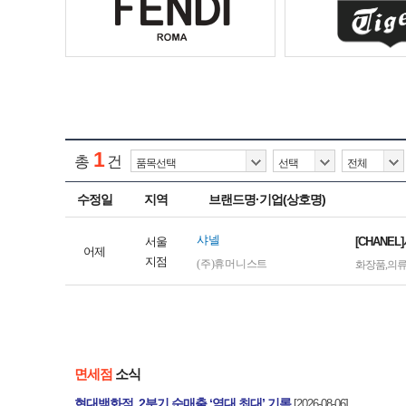
1
총
건
수정일
지역
브랜드명·기업(상호명)
샤넬
서울
[CHANE
어제
지점
(주)휴머니스트
화장품
,
의
면세점
소식
현대백화점, 2분기 순매출 ‘역대 최대’ 기록
[2026-08-06]