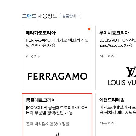
그랜드
채용정보
상품안내
페라가모코리아
루이비통코리아
FERRAGAMO 페라가모 백화점 신입
LOUIS VUITTON 신
및 경력사원 채용
tions Associate 채용
전국 지점
전국 지점
이랜드리테일
몽클레르코리아
이랜드리테일과 새로
[MONCLER] 몽클레르코리아 STOR
을 펼쳐갈 매니저님을
E 각 부문별 경력/신입 채용
전국 지점
전국 백화점/아울렛/쇼핑몰