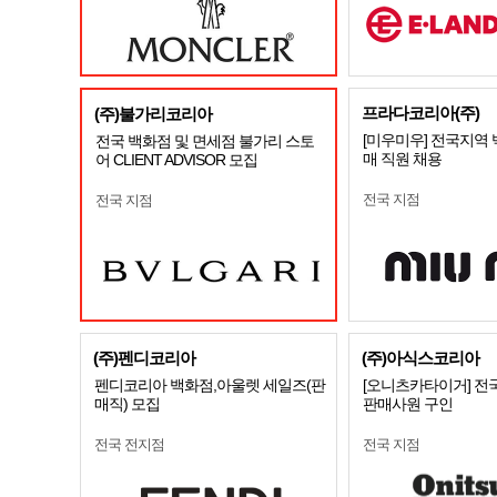
프라다코리아(주)
(주)불가리코리아
[미우미우] 전국지역
전국 백화점 및 면세점 불가리 스토
매 직원 채용
어 CLIENT ADVISOR 모집
전국 지점
전국 지점
(주)펜디코리아
(주)아식스코리아
펜디코리아 백화점,아울렛 세일즈(판
[오니츠카타이거] 전
매직) 모집
판매사원 구인
전국 전지점
전국 지점