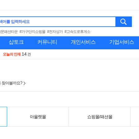
색어를 입력하세요
대문패션타운
#가구단지쇼핑몰
#전자상가
#고속도로휴게소
샵토크
커뮤니티
개인서비스
기업서비스
14
오늘의 인재
건
 찾아볼까요?
아울렛몰
쇼핑몰/패션몰