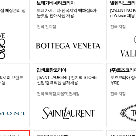
보테가베네타코리아
발렌티노코리
화점 매장관리 정
보테가베네타 전국지역 백화점&아
[VALENTINO 
울렛점 판매사원 채용
nt Advisor 채용
전국 전지점
전국 지점
입생로랑코리아
(주)토즈코리
 럭셔리 브랜드
[ SAINT LAURENT ] 전지역 STORE
토즈코리아 정
채용
신입/경력직원 공개채용
우대)
전국 백화점,아울렛,면세점
전국 지점