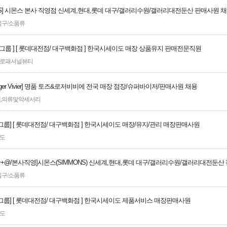
ONS] 시몬스 본사 직영점 신세계,현대,롯데 대구/갤러리수원/갤러리대전둔산 판매사원 
침구/소품류
그룹 ] [ 롯데대전점/ 대구백화점 ] 한국시세이도 매장 상품유지 판매전문직원
로패셔널뷰티
/Roger Vivier] 명품 토즈&로저비비에 전국 매장 점장/슈퍼바이저/판매사원 채용
백
,
의류및악세서리
그룹] [ 롯데대전점/ 대구백화점 ] 한국시세이도 매장/유지/관리 매장판매사원
도
만+@/본사직영]시몬스(SIMMONS) 신세계,현대,롯데 대구/갤러리수원/갤러리대전둔산
침구/소품류
그룹] [ 롯데대전점/ 대구백화점 ] 한국시세이도 제품서비스 매장판매사원
도