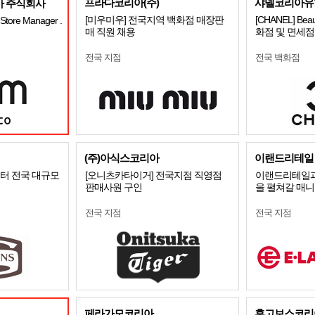
프라다코리아(주)
샤넬코리아유
 주식회사
[미우미우] 전국지역 백화점 매장판
[CHANEL] Beaut
tore Manager .
매 직원 채용
화점 및 면세점
전국 지점
전국 백화점
(주)아식스코리아
이랜드리테일
스터 전국 대규모
[오니츠카타이거] 전국지점 직영점
이랜드리테일과
판매사원 구인
을 펼쳐갈 매
전국 지점
전국 지점
페라가모코리아
휴고보스코리