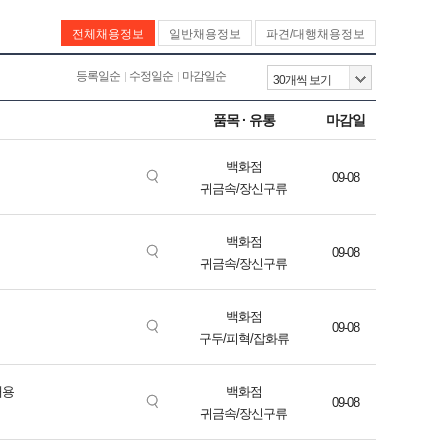
전체채용정보
일반채용정보
파견/대행채용정보
등록일순
수정일순
마감일순
품목 · 유통
마감일
백화점
09-08
귀금속/장신구류
백화점
09-08
귀금속/장신구류
백화점
09-08
구두/피혁/잡화류
채용
백화점
09-08
귀금속/장신구류