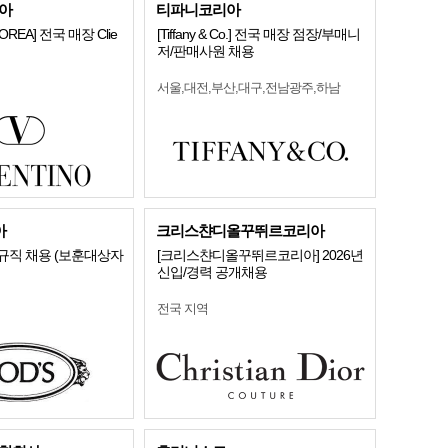
아
티파니코리아
KOREA] 전국 매장 Clie
[Tiffany & Co.] 전국 매장 점장/부매니
저/판매사원 채용
서울,대전,부산,대구,전남광주,하남
아
크리스챤디올꾸뛰르코리아
규직 채용 (보훈대상자
[크리스챤디올꾸뛰르코리아] 2026년
신입/경력 공개채용
전국 지역