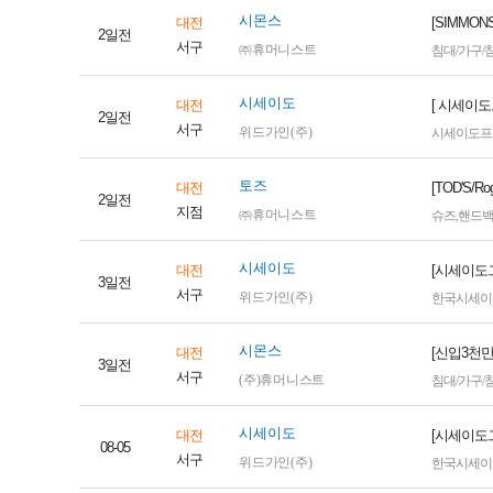
시몬스
대전
[SIMM
2일전
서구
㈜휴머니스트
침대/가구/
시세이도
대전
[ 시세이도
2일전
서구
위드가인(주)
시세이도프
토즈
대전
[TOD'S
2일전
지점
㈜휴머니스트
슈즈
,
핸드
시세이도
대전
[시세이도
3일전
서구
위드가인(주)
한국시세이
시몬스
대전
[신입3천
3일전
서구
(주)휴머니스트
침대/가구/
시세이도
대전
[시세이도
08-05
서구
위드가인(주)
한국시세이