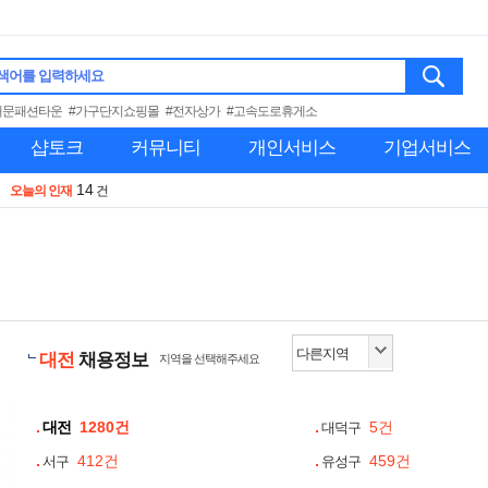
색어를 입력하세요
대문패션타운
#가구단지쇼핑몰
#전자상가
#고속도로휴게소
샵토크
커뮤니티
개인서비스
기업서비스
14
오늘의 인재
건
대전
채용정보
지역을 선택해주세요
대전
1280건
5건
대덕구
412건
459건
서구
유성구