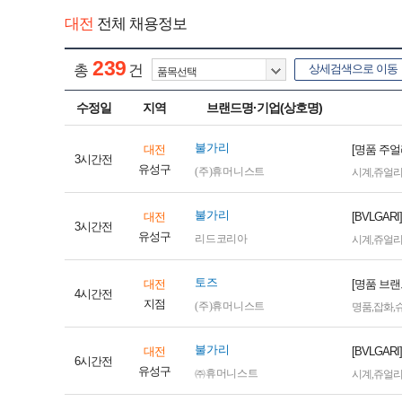
대전
전체 채용정보
239
총
건
상세검색으로 이동
수정일
지역
브랜드명·기업(상호명)
불가리
대전
[명품 주
3시간전
유성구
(주)휴머니스트
시계
,
쥬얼
불가리
대전
[BVLGA
3시간전
유성구
리드코리아
시계
,
쥬얼
토즈
대전
[명품 브
4시간전
지점
(주)휴머니스트
명품
,
잡화
,
불가리
대전
[BVLG
6시간전
유성구
㈜휴머니스트
시계
,
쥬얼