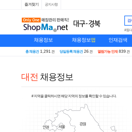
즐겨찾기
공지사항
검
#동
채용정보
채용정보
맵
인재검색
1,291
26
839
총 채용건
건
당일등록 채용건
건
열람가능 인재
건
대전
채용정보
# 지역을 클릭하시면 해당 지역의 정보를 확인할 수 있습니다.