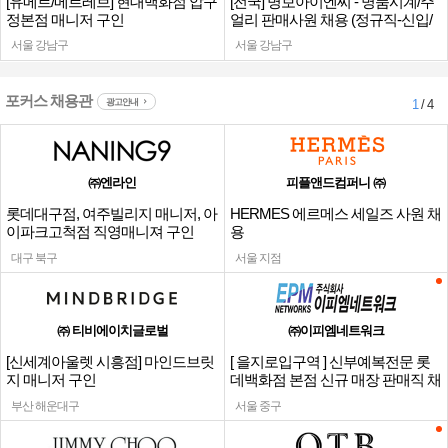
[유메르/메르레브] 현대백화점 압구
[전국] 명보아이엔씨 - 명품시계/주
정본점 매니저 구인
얼리 판매사원 채용 (정규직-신입/
경력)
서울 강남구
서울 강남구
포커스 채용관
광고안내
1
/ 4
㈜엔라인
피플앤드컴퍼니 ㈜
롯데대구점, 여주빌리지 매니저, 아
HERMES 에르메스 세일즈 사원 채
이파크고척점 직영매니져 구인
용
대구 북구
서울 지점
㈜ 티비에이치글로벌
㈜이피엠네트워크
[신세계아울렛 시흥점] 마인드브릿
[ 을지로입구역 ] 신부예복전문 롯
지 매니저 구인
데백화점 본점 신규 매장 판매직 채
용
부산 해운대구
서울 중구