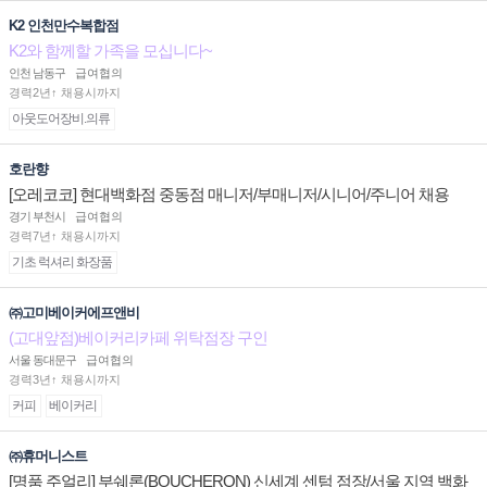
K2 인천만수복합점
K2와 함께할 가족을 모십니다~
인천 남동구
급여협의
경력2년↑ 채용시까지
아웃도어장비.의류
호란향
[오레코코] 현대백화점 중동점 매니저/부매니저/시니어/주니어 채용
경기 부천시
급여협의
경력7년↑ 채용시까지
기초 럭셔리 화장품
㈜고미베이커에프앤비
(고대앞점)베이커리카페 위탁점장 구인
서울 동대문구
급여협의
경력3년↑ 채용시까지
커피
베이커리
㈜휴머니스트
[명품 주얼리] 부쉐론(BOUCHERON) 신세계 센텀 점장/서울 지역 백화