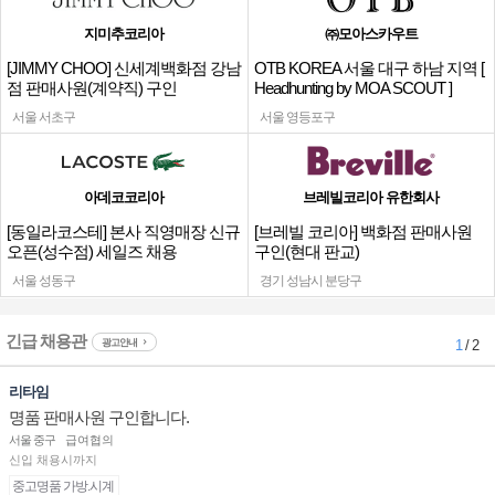
지미추코리아
㈜모아스카우트
[JIMMY CHOO] 신세계백화점 강남
OTB KOREA 서울 대구 하남 지역 [
점 판매사원(계약직) 구인
Headhunting by MOA SCOUT ]
서울 서초구
서울 영등포구
아데코코리아
브레빌코리아 유한회사
[동일라코스테] 본사 직영매장 신규
[브레빌 코리아] 백화점 판매사원
오픈(성수점) 세일즈 채용
구인(현대 판교)
서울 성동구
경기 성남시 분당구
긴급 채용관
광고안내
1
/ 2
리타임
명품 판매사원 구인합니다.
서울 중구
급여협의
신입 채용시까지
중고명품 가방.시계