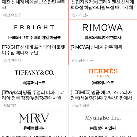
대전 신세계 바쉐론 콘스탄틴 부티
[신입지원가능] 그레이맨션 신세계
크
백화점 하남스타필드점 매니저 채
용
대전 유성구
경기 하남시
FR8IGHT / 여주 프리미엄 아울렛
리모와코리아유한회사
FR8IGHT 신세계 프리미엄 아울렛
[RIMOWA] 신세계 광주 채용
여주점 매니저 구인
경기 여주시
전남광주 서구
㈜휴머니스트
㈜휴머니스트
[Tiffany&co] 명품 주얼리 티파니 코
[HERMES] 명품 에르메스 코리아
리아 전국 점장/부점장/판매사원
전국(서울/경기/대구/부산) 판매사
원
서울 지점
서울 강남구
유메르컴퍼니
㈜명보아이엔씨