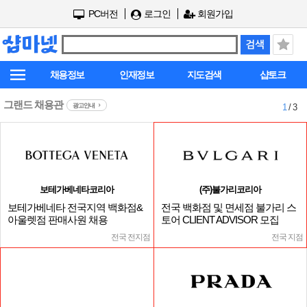
PC버전
로그인
회원가입
채용정보
인재정보
지도검색
샵토크
그랜드 채용관
광고안내
1
/ 3
보테가베네타코리아
(주)불가리코리아
보테가베네타 전국지역 백화점&
전국 백화점 및 면세점 불가리 스
아울렛점 판매사원 채용
토어 CLIENT ADVISOR 모집
전국 전지점
전국 지점