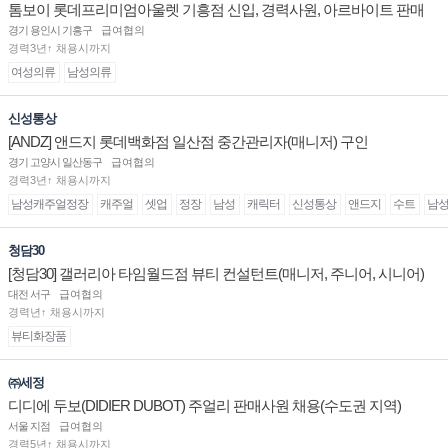
톰보이 롯데프리미엄아울렛 기흥점 신입, 경력사원, 아르바이트 판매
직 구인합니다.
경기 용인시 기흥구
급여협의
경력3년↑ 채용시까지
여성의류
남성의류
신성통상
[ANDZ] 앤드지 롯데백화점 일산점 중간관리자(매니저) 구인
경기 고양시 일산동구
급여협의
경력3년↑ 채용시까지
남성캐주얼정장
캐주얼
셋업
정장
남성
캐릭터
신성통상
앤드지
수트
남
청담30
[청담30] 갤러리아 타임월드점 뷰티 컨설턴트(매니저, 주니어, 시니어)
채용
대전 서구
급여협의
경력년↑ 채용시까지
뷰티화장품
㈜세정
디디에 두보(DIDIER DUBOT) 주얼리 판매사원 채용(수도권 지역)
서울 지점
급여협의
경력5년↑ 채용시까지