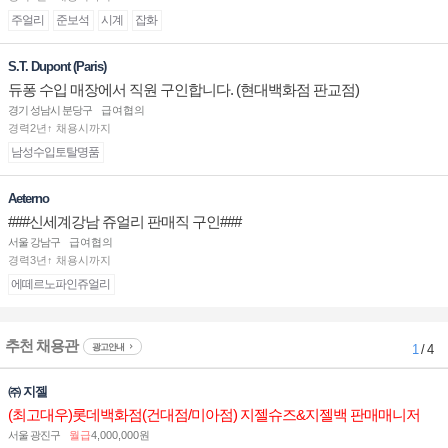
주얼리
준보석
시계
잡화
S.T. Dupont (Paris)
듀퐁 수입 매장에서 직원 구인합니다. (현대백화점 판교점)
경기 성남시 분당구
급여협의
경력2년↑ 채용시까지
남성수입토탈명품
Aeterno
###신세계강남 쥬얼리 판매직 구인###
서울 강남구
급여협의
경력3년↑ 채용시까지
에떼르노파인쥬얼리
추천 채용관
광고안내
1
/ 4
㈜ 지젤
(최고대우)롯데백화점(건대점/미아점) 지젤슈즈&지젤백 판매매니저
(직원) 구인합니다
서울 광진구
월급
4,000,000원