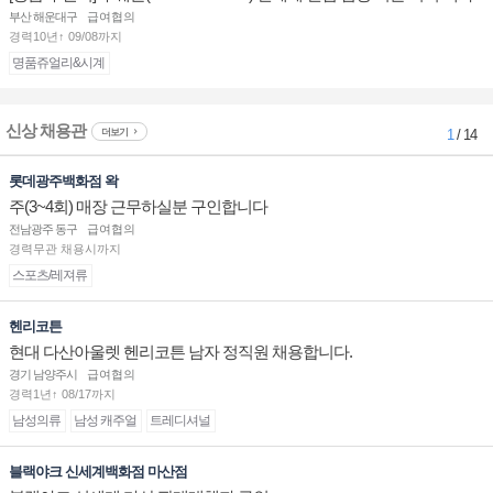
점 판매사원 채용
부산 해운대구
급여협의
경력10년↑ 09/08까지
명품쥬얼리&시계
신상 채용관
더보기
1
/ 14
롯데광주백화점 왁
주(3~4회) 매장 근무하실분 구인합니다
전남광주 동구
급여협의
경력무관 채용시까지
스포츠/레져류
헨리코튼
현대 다산아울렛 헨리코튼 남자 정직원 채용합니다.
경기 남양주시
급여협의
경력1년↑ 08/17까지
남성의류
남성 캐주얼
트레디셔널
블랙야크 신세계백화점 마산점