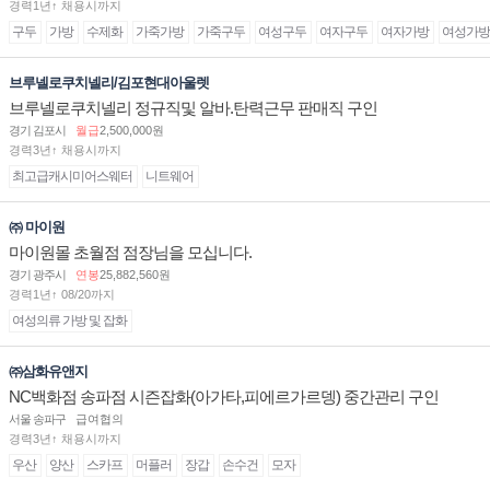
경력1년↑ 채용시까지
구두
가방
수제화
가죽가방
가죽구두
여성구두
여자구두
여자가방
여성가방
브루넬로쿠치넬리/김포현대아울렛
브루넬로쿠치넬리 정규직및 알바.탄력근무 판매직 구인
경기 김포시
월급
2,500,000원
경력3년↑ 채용시까지
최고급캐시미어스웨터
니트웨어
㈜ 마이원
마이원몰 초월점 점장님을 모십니다.
경기 광주시
연봉
25,882,560원
경력1년↑ 08/20까지
여성의류 가방 및 잡화
㈜삼화유앤지
NC백화점 송파점 시즌잡화(아가타,피에르가르뎅) 중간관리 구인
서울 송파구
급여협의
경력3년↑ 채용시까지
우산
양산
스카프
머플러
장갑
손수건
모자