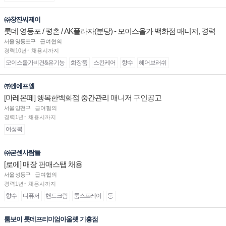
㈜창진씨제이
롯데 영등포 / 평촌 / AK플라자(분당) - 모이스올가 백화점 매니저, 경력
및 신입 판매직 채용
서울 영등포구
급여협의
경력10년↑ 채용시까지
모이스올가비건&유기농
화장품
스킨케어
향수
헤어브러쉬
㈜엔에프엘
[마레몬떼] 행복한백화점 중간관리 매니저 구인공고
서울 양천구
급여협의
경력1년↑ 채용시까지
여성복
㈜굳센사람들
[로에] 매장 판매스탭 채용
서울 성동구
급여협의
경력1년↑ 채용시까지
향수
디퓨저
핸드크림
룸스프레이
등
톰보이 롯데프리미엄아울렛 기흥점