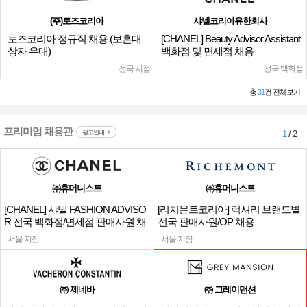
(주)토즈코리아
샤넬코리아유한회사
토즈코리아 정규직 채용 (보훈대
[CHANEL] Beauty Advisor Assistant
상자 우대)
백화점 및 면세점 채용
전국 지점
전국 백화점
총
31
건 전체보기
프리미엄 채용관
광고안내
1
/ 2
㈜휴머니스트
㈜휴머니스트
[CHANEL] 샤넬 FASHION ADVISO
[리치몬트코리아] 럭셔리 브랜드별
R 전국 백화점/면세점 판매사원 채
전국 판매사원/OP 채용
용
서울 지점
서울 지점
㈜ 제네바
㈜ 그레이맨션