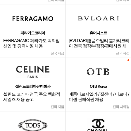
페라가모코리아
휴머니스트
FERRAGAMO 페라가모 백화점
[BVLGARI]명품주얼리 불가리코리
신입 및 경력사원 채용
아 전국 점장/부점장/판매사원 채
용
전국 지점
전국 지점
셀린느코리아유한회사
OTB Korea
셀린느 코리아 전국 주요 백화점
메종마르지엘라 / 질샌더 / 마르니 /
세일즈 채용 공고
디젤 판매직원 채용
전국 지점
전국 백화점