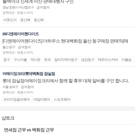
블랙야크 신세계 마산 판매대행자 구인
경남 창원시 마산합포구
급여협의
경력3년↑ 채용시까지
아웃도어
등산복
등산화
㈜디엔제이머첸다이즈
[디엔제이머첸다이즈] 더하우스 현대백화점 울산 동구매장 판매직(매
니저) 채용
울산 동구
급여협의
경력3년↑ 채용시까지
침구
구스이불
덕다운
토퍼
알러지케어침구
냉감침구
매트리스커버
이불솜
어메이징크리/롯데백화점 잠실점
롯데 잠실점어메이징크리에서 함께 할 휴무 대체 알바를 구인 합니다.
서울 송파구
급여협의
경력1년↑ 채용시까지
프리미엄골프웨어
데일리웨어
스포츠웨어
샵토크
면세점 근무 vs 백화점 근무