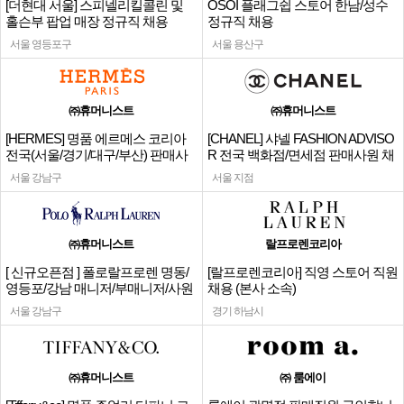
[더현대 서울] 스피넬리킬콜린 및
OSOI 플래그쉽 스토어 한남/성수
홀슨부 팝업 매장 정규직 채용
정규직 채용
서울 영등포구
서울 용산구
㈜휴머니스트
㈜휴머니스트
[HERMES] 명품 에르메스 코리아
[CHANEL] 샤넬 FASHION ADVISO
전국(서울/경기/대구/부산) 판매사
R 전국 백화점/면세점 판매사원 채
원
용
서울 강남구
서울 지점
㈜휴머니스트
랄프로렌코리아
[ 신규오픈점 ] 폴로랄프로렌 명동/
[랄프로렌코리아] 직영 스토어 직원
영등포/강남 매니저/부매니저/사원
채용 (본사 소속)
서울 강남구
경기 하남시
㈜휴머니스트
㈜ 룸에이