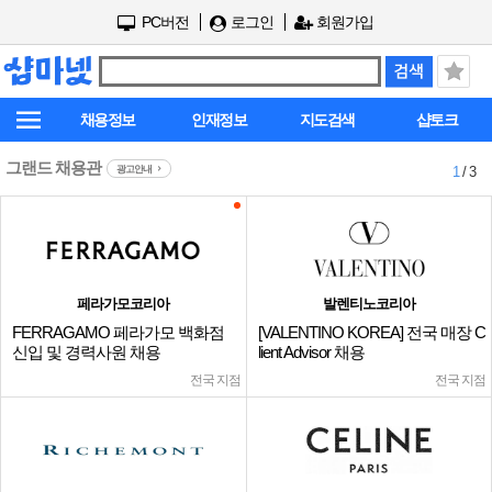
PC버전
로그인
회원가입
채용정보
인재정보
지도검색
샵토크
그랜드 채용관
광고안내
1
/ 3
페라가모코리아
발렌티노코리아
FERRAGAMO 페라가모 백화점
[VALENTINO KOREA] 전국 매장 C
신입 및 경력사원 채용
lient Advisor 채용
전국 지점
전국 지점