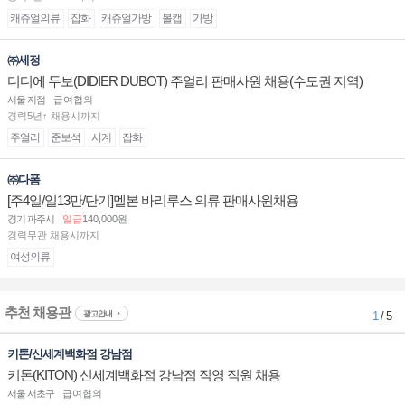
캐쥬얼의류
잡화
캐쥬얼가방
볼캡
가방
㈜세정
디디에 두보(DIDIER DUBOT) 주얼리 판매사원 채용(수도권 지역)
서울 지점
급여협의
경력5년↑ 채용시까지
주얼리
준보석
시계
잡화
㈜다폼
[주4일/일13만/단기]멜본 바리루스 의류 판매사원채용
경기 파주시
일급
140,000원
경력무관 채용시까지
여성의류
추천 채용관
광고안내
1
/ 5
키톤/신세계백화점 강남점
키톤(KITON) 신세계백화점 강남점 직영 직원 채용
서울 서초구
급여협의