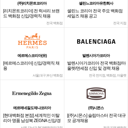
(주)리치몬트코리아
셀린느코리아유한회사
[리치몬트코리아] 전 럭셔리 브랜
셀린느 코리아 전국 주요 백화점
드 백화점 신입/경력직 채용
세일즈 채용 공고
전국 백화점
전국 지점
에르메스코리아(유)
발렌시아가코리아
[에르메스코리아] 신입/경력직 채
발렌시아가코리아 전국 백화점/아
용
울렛/면세점 신입 및 경력 채용
서울,대구,부산 백화점
전국 전지점, 백화점, 아울렛
에르메네질도제냐코리아
(주)시몬스
[현대백화점 본점] 세계적인 이탈
[(주)시몬스] 슬립마스터 전국 대규
리아 명품 남성복 ZEGNA 신입/경
모 공개채용
력
서울 강남구 현대백화점압구정
전국 지역 백화점