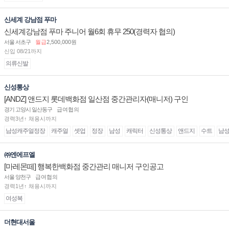
신세계 강남점 푸마
신세계강남점 푸마 주니어 월6회 휴무 250(경력자 협의)
서울 서초구
월급
2,500,000원
신입 08/21까지
의류신발
신성통상
[ANDZ] 앤드지 롯데백화점 일산점 중간관리자(매니저) 구인
경기 고양시 일산동구
급여협의
경력3년↑ 채용시까지
남성캐주얼정장
캐주얼
셋업
정장
남성
캐릭터
신성통상
앤드지
수트
남
㈜엔에프엘
[마레몬떼] 행복한백화점 중간관리 매니저 구인공고
서울 양천구
급여협의
경력1년↑ 채용시까지
여성복
더현대서울