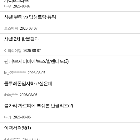
가리&그라프
나무
2026-08-07
샤넬 뷰티 vs 입생로랑 뷰티
코스메틱
2026-08-07
샤넬 2차 합불결과
이직화이팅
2026-08-07
펜디/로저비비에/토즈/발렌티노(3)
ka_n27********
2026-08-07
룰루레몬입사하고싶은데
dbtlag****
2026-08-06
불가리 까르띠에 부쉐론 반클리프(2)
나리
2026-08-06
이력서걱정(1)
dodo34****
2026-08-06