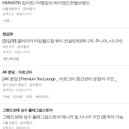
KIMMATIN 킴마틴 / 마뗑킴의 하이엔드컨템브랜드
서울 영등포구
급여협의
경력1년↑ 채용시까지
의류
청담30
[청담30] 갤러리아 타임월드점 뷰티 컨설턴트(매니저, 주니어, 시니어)
채용
대전 서구
급여협의
경력년↑ 채용시까지
뷰티화장품
AK 분당 _ 아르고티
[ AK 분당 ] Premium Tea Lounge _ 아르고티 중간관리 운영자 구인 _
경기 성남시 분당구
급여협의
경력3년↑ 채용시까지
카페
티카페
커피
베이커리
그랭드보떼 성수 플래그쉽스토어
그랭드보떼 성수 플래그쉽스토어 매니저 및 시니어 구인 (중국어 가능
자)
서울 성동구
급여협의
경력3년↑ 08/20까지