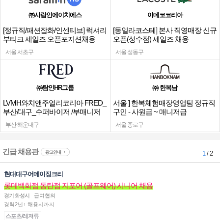
㈜사람인에이치에스
아데코코리아
[정규직/패션잡화/인센티브] 럭셔리
[동일라코스테] 본사 직영매장 신규
부티크 세일즈 오픈포지션채용
오픈(성수점) 세일즈 채용
서울 서초구
서울 성동구
㈜탐인HR그룹
㈜ 한복남
LVMH와치앤주얼리코리아 FRED_
서울 ] 한복체험매장영업팀 정규직
부산/대구_수퍼바이저 /부매니저
구인 - 사원급 ~ 매니저급
채용
부산 해운대구
서울 종로구
긴급 채용관
광고안내
1
/ 2
현대대구어메이징크리
롯데백화점 동탄점 지포어 (골프웨어) 시니어 채용
경기 화성시
급여협의
경력2년↑ 채용시까지
스포츠/레져류