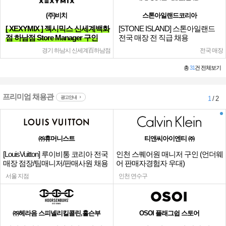
(주)비치
스톤아일랜드코리아
[ XEXYMIX ] 젝시믹스 신세계백화
[STONE ISLAND] 스톤아일랜드
점 하남점 Store Manager 구인
전국 매장 전 직급 채용
경기 하남시 신세계百하남점
전국 매장
총
31
건 전체보기
프리미엄 채용관
광고안내
1
/ 2
㈜휴머니스트
티앤씨아이엔티 ㈜
[LouisVuitton] 루이비통 코리아 전국
인천 스퀘어원 매니저 구인 (언더웨
매장 점장/팀매니저/판매사원 채용
어 판매자경험자 우대)
서울 지점
인천 연수구
㈜헤라음 스피넬리킬콜린,홀슨부
OSOI 플래그쉽 스토어