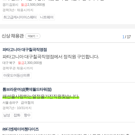
경기 김포시
월급
2,500,000원
경력3년↑ 채용시까지
최고급캐시미어스웨터
니트웨어
신상 채용관
더보기
1
/ 17
파타고니아 대구칠곡직영점
파타고니아 대구칠곡직영점에서 정직원 구인합니다.
대구 북구
월급
2,300,000원
경력무관 채용시까지
아웃도어등산의류
톰브라운여성(롯데월드타워점)
패션을사랑하는열정을가진직원찾습니다.
서울 송파구
급여협의
경력7년↑ 10/31까지
남성
잡화
향수
㈜디엔제이머첸다이즈