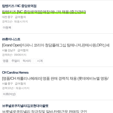
탑텐키즈 / NC 중앙로역점
탑텐키즈 [NC 중앙로역점] 매장 매니저 채용 (중간관리)
대전 중구
급여협의
경력1년↑ 채용시까지
아동복
㈜휴머니스트
[Grand Open] 티파니 코리아 청담플래그십 팀매니저,판매사원,OP/신세
계대전 판매사원 채용
서울 강남구
급여협의
경력8년↑ 09/06까지
명품
주얼리
럭셔리
시계
CH Carolina Herrera
[명품/CH 캐롤리나헤레라] 명품 판매 경력직 채용 (롯데에비뉴엘 명동/
잠실/부산)
서울 중구
급여협의
경력10년↑ 채용시까지
의류(여성)
브루넬로쿠치넬리/김포현대아울렛
브루넬로쿠치넬리 정규직및 알바.탄력근무 판매직 구인