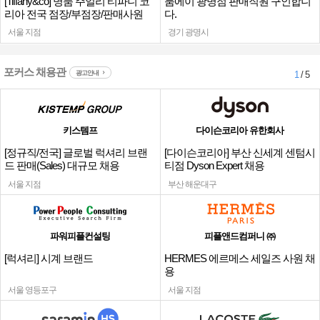
[Tiffany&co] 명품 주얼리 티파니 코
룸에이 광명점 판매직원 구인합니
리아 전국 점장/부점장/판매사원
다.
서울 지점
경기 광명시
포커스 채용관
광고안내
1
/ 5
키스템프
다이슨코리아 유한회사
[정규직/전국] 글로벌 럭셔리 브랜
[다이슨코리아] 부산 신세계 센텀시
드 판매(Sales) 대규모 채용
티점 Dyson Expert 채용
서울 지점
부산 해운대구
파워피플컨설팅
피플앤드컴퍼니 ㈜
[럭셔리] 시계 브랜드
HERMES 에르메스 세일즈 사원 채
용
서울 영등포구
서울 지점