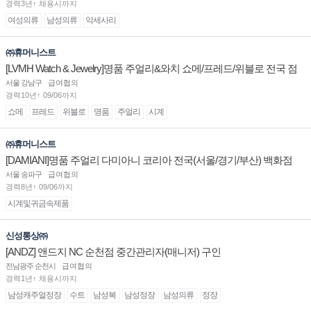
경력3년↑ 채용시까지
여성의류
남성의류
악세사리
㈜휴머니스트
[LVMH Watch & Jewelry]명품 주얼리&와치 쇼메/프레드/위블로 전국 점
장/부점장/판매사원 채용
서울 강남구
급여협의
경력10년↑ 09/06까지
쇼메
프레드
위블로
명품
주얼리
시계
㈜휴머니스트
[DAMIANI]명품 주얼리 다미아니 코리아 전국(서울/경기/부산) 백화점
부점장/판매사원 채용
서울 송파구
급여협의
경력8년↑ 09/06까지
시계및귀금속제품
신성통상㈜
[ANDZ] 앤드지 NC 순천점 중간관리자(매니저) 구인
전남광주 순천시
급여협의
경력1년↑ 채용시까지
남성캐주얼정장
수트
남성복
남성정장
남성의류
정장