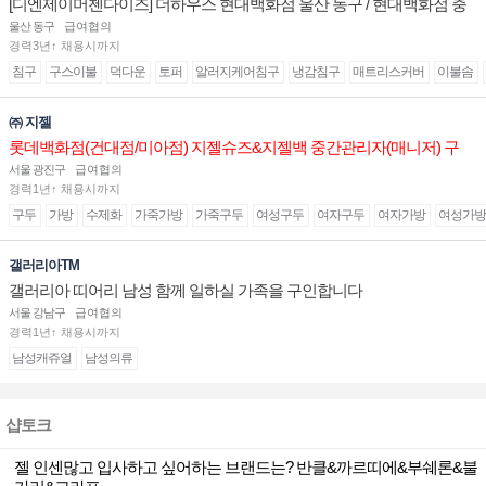
[디엔제이머첸다이즈] 더하우스 현대백화점 울산 동구 / 현대백화점 충
청 매장 판매직(매니저) 채용
울산 동구
급여협의
경력3년↑ 채용시까지
침구
구스이불
덕다운
토퍼
알러지케어침구
냉감침구
매트리스커버
이불솜
㈜ 지젤
롯데백화점(건대점/미아점) 지젤슈즈&지젤백 중간관리자(매니저) 구
인합니다
서울 광진구
급여협의
경력1년↑ 채용시까지
구두
가방
수제화
가죽가방
가죽구두
여성구두
여자구두
여자가방
여성가방
갤러리아TM
갤러리아 띠어리 남성 함께 일하실 가족을 구인합니다
서울 강남구
급여협의
경력1년↑ 채용시까지
남성캐쥬얼
남성의류
샵토크
젤 인센많고 입사하고 싶어하는 브랜드는? 반클&까르띠에&부쉐론&불