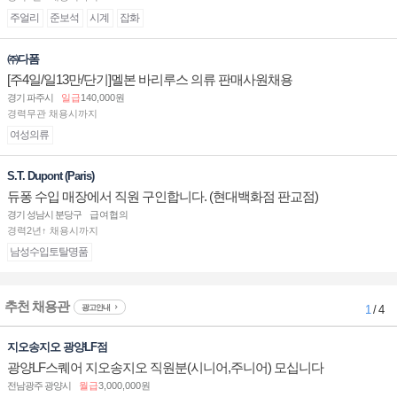
주얼리
준보석
시계
잡화
㈜다폼
[주4일/일13만/단기]멜본 바리루스 의류 판매사원채용
경기 파주시
일급
140,000원
경력무관 채용시까지
여성의류
S.T. Dupont (Paris)
듀퐁 수입 매장에서 직원 구인합니다. (현대백화점 판교점)
경기 성남시 분당구
급여협의
경력2년↑ 채용시까지
남성수입토탈명품
추천 채용관
광고안내
1
/ 4
지오송지오 광양LF점
광양LF스퀘어 지오송지오 직원분(시니어,주니어) 모십니다
전남광주 광양시
월급
3,000,000원