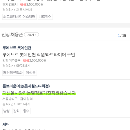
경기 김포시
월급
2,500,000원
경력3년↑ 채용시까지
최고급캐시미어스웨터
니트웨어
신상 채용관
더보기
1
/ 16
루에브르 롯데인천
루에브르 롯데인천 직원/파트타이머 구인
인천 미추홀구
월급
2,500,000원
경력2년↑ 09/08까지
패션의류잡화
여성복
톰브라운여성(롯데월드타워점)
패션을사랑하는열정을가진직원찾습니다.
서울 송파구
급여협의
경력7년↑ 10/31까지
남성
잡화
향수
세터