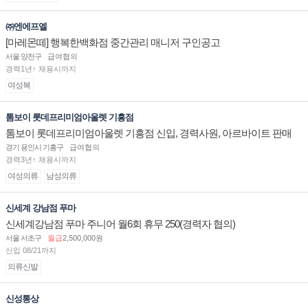
㈜엔에프엘
[마레몬떼] 행복한백화점 중간관리 매니저 구인공고
서울 양천구
급여협의
경력1년↑ 채용시까지
여성복
톰보이 롯데프리미엄아울렛 기흥점
톰보이 롯데프리미엄아울렛 기흥점 신입, 경력사원, 아르바이트 판매
직 구인합니다.
경기 용인시 기흥구
급여협의
경력3년↑ 채용시까지
여성의류
남성의류
신세계 강남점 푸마
신세계강남점 푸마 주니어 월6회 휴무 250(경력자 협의)
서울 서초구
월급
2,500,000원
신입 08/21까지
의류신발
신성통상