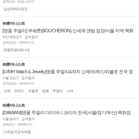
경력1년↑ 채용시까지
남성캐릭터정장
㈜휴머니스트
[명품 주얼리] 부쉐론(BOUCHERON) 신세계 센텀 점장/서울 지역 백화
점 판매사원 채용
부산 해운대구
급여협의
경력10년↑ 09/08까지
명품쥬얼리&시계
㈜휴머니스트
[LVMH Watch & Jewelry]명품 주얼리&와치 쇼메/프레드/위블로 전국 점
장/부점장/판매사원 채용
서울 강남구
급여협의
경력10년↑ 09/08까지
쇼메
프레드
위블로
명품
주얼리
시계
㈜휴머니스트
[DAMIANI]명품 주얼리 다미아니 코리아 전국(서울/경기/부산) 백화점
부점장/판매사원 채용
서울 송파구
급여협의
경력8년↑ 09/08까지
시계및귀금속제품