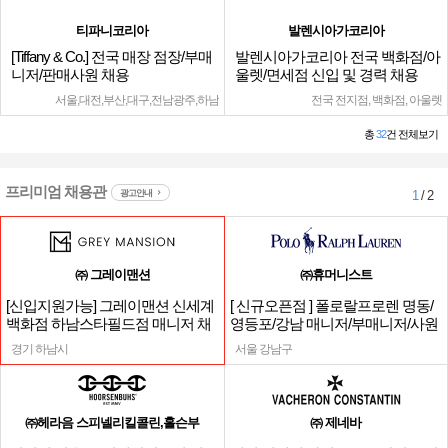
티파니코리아
발렌시아가코리아
[Tiffany & Co.] 전국 매장 점장/부매
발렌시아가코리아 전국 백화점/아
니저/판매사원 채용
울렛/면세점 신입 및 경력 채용
서울,대전,부산,대구,전남광주,하남
전국 전지점, 백화점, 아울렛
총
32
건 전체보기
프리미엄 채용관
광고안내
1
/ 2
㈜ 그레이맨션
㈜휴머니스트
[신입지원가능] 그레이맨션 신세계
[ 신규오픈점 ] 폴로랄프로렌 명동/
백화점 하남스타필드점 매니저 채
영등포/강남 매니저/부매니저/사원
용
경기 하남시
서울 강남구
㈜헤라음 스피넬리킬콜린,홀슨부
㈜ 제네바