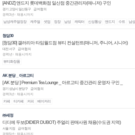
[ANDZ] 앤드지 롯데백화점 일산점 중간관리자(매니저) 구인
경기 고양시 일산동구
급여협의
경력3년↑ 채용시까지
남성캐주얼정장
캐주얼
셋업
정장
남성
캐릭터
신성통상
앤드지
수트
남
청담30
[청담30] 갤러리아 타임월드점 뷰티 컨설턴트(매니저, 주니어, 시니어)
채용
대전 서구
급여협의
경력년↑ 채용시까지
뷰티화장품
AK 분당 _ 아르고티
[ AK 분당 ] Premium Tea Lounge _ 아르고티 중간관리 운영자 구인 _
경기 성남시 분당구
급여협의
경력3년↑ 채용시까지
카페
티카페
커피
베이커리
㈜세정
디디에 두보(DIDIER DUBOT) 주얼리 판매사원 채용(수도권 지역)
서울 지점
급여협의
경력5년↑ 채용시까지