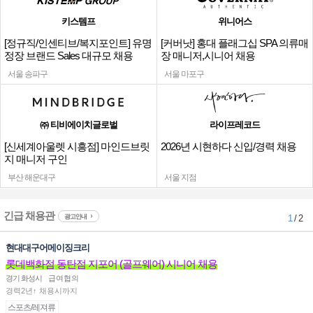
키스템프
위니어스
[정규직/인센티브/복지포인트] 유명
[커버낫] 홍대 플래그십 SPA 의류매
정장 브랜드 Sales 대규모 채용
장 매니저,시니어 채용
서울 송파구
서울 마포구
㈜ 티비에이치글로벌
라이프레코드
[신세계아울렛 시흥점] 마인드브릿
2026년 시현하다 신입/경력 채용
지 매니저 구인
부산 해운대구
서울 지점
긴급 채용관
광고안내
1
/ 2
현대대구어메이징크리
롯데백화점 동탄점 지포어 (골프웨어) 시니어 채용
경기 화성시
급여협의
경력2년↑ 채용시까지
스포츠/레져류