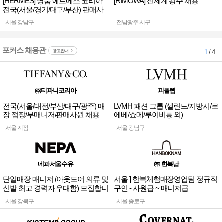
[HERMES] 명품 에르메스 코리아
[RIMOWA] 신세계 광주 채용
전국(서울/경기/대구/부산) 판매사
원
서울 강남구
전남광주 서구
포커스 채용관
광고안내
1
/ 4
㈜티파니코리아
피플렙
전국(서울/대전/부산/대구/광주) 매
LVMH 패션 그룹 (셀린느/지방시/로
장 점장/부매니저/판매사원 채용
에베/쇼메/루이비통 외)
서울 지점
서울 강남구
네파서울수유
㈜ 한복남
단일매장 매니저 (아웃도어 의류 및
서울 ] 한복체험매장영업팀 정규직
신발 최고 경력자 우대함) 모집합니
구인 - 사원급 ~ 매니저급
다.
서울 강북구
서울 종로구