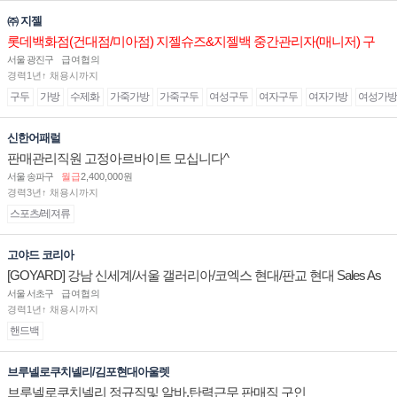
㈜ 지젤
롯데백화점(건대점/미아점) 지젤슈즈&지젤백 중간관리자(매니저) 구
인합니다
서울 광진구
급여협의
경력1년↑ 채용시까지
구두
가방
수제화
가죽가방
가죽구두
여성구두
여자구두
여자가방
여성가방
신한어패럴
판매관리직원 고정아르바이트 모십니다^
서울 송파구
월급
2,400,000원
경력3년↑ 채용시까지
스포츠/레져류
고야드 코리아
[GOYARD] 강남 신세계/서울 갤러리아/코엑스 현대/판교 현대 Sales As
sociate 채용
서울 서초구
급여협의
경력1년↑ 채용시까지
핸드백
브루넬로쿠치넬리/김포현대아울렛
브루넬로쿠치넬리 정규직및 알바.탄력근무 판매직 구인