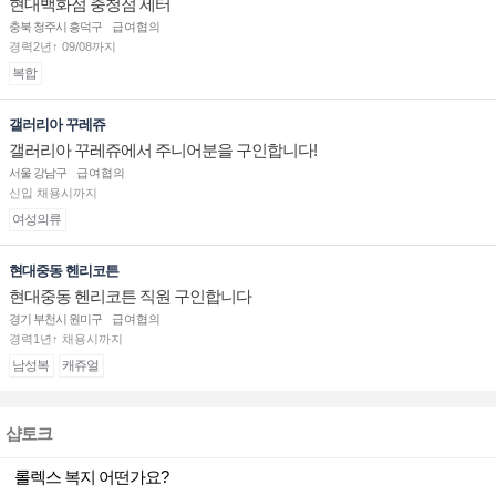
현대백화점 충청점 세터
충북 청주시 흥덕구
급여협의
경력2년↑ 09/08까지
복합
갤러리아 꾸레쥬
갤러리아 꾸레쥬에서 주니어분을 구인합니다!
서울 강남구
급여협의
신입 채용시까지
여성의류
현대중동 헨리코튼
현대중동 헨리코튼 직원 구인합니다
경기 부천시 원미구
급여협의
경력1년↑ 채용시까지
남성복
캐쥬얼
샵토크
롤렉스 복지 어떤가요?