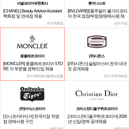
샤넬코리아유한회사
휴머니스트
[CHANEL] Beauty Advisor Assistant
[BVLGARI]명품주얼리 불가리코리
백화점 및 면세점 채용
아 전국 점장/부점장/판매사원 채
용
전국 백화점
전국 지점
몽클레르코리아
(주)시몬스
[MONCLER] 몽클레르코리아 STO
[(주)시몬스] 슬립마스터 전국 대규
RE 각 부문별 경력/신입 채용
모 공개채용
전국 백화점/아울렛/쇼핑몰
전국 지역 백화점
(주)아식스코리아
크리스챤디올꾸뛰르코리아
[오니츠카타이거] 전국지점 직영
[크리스챤디올꾸뛰르코리아] 2026
점 판매사원 구인
년 신입/경력 공개채용
전국 지점
전국 지역