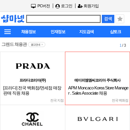
PC버전
로그인
회원가입
채용정보
인재정보
지도검색
샵토크
그랜드 채용관
광고안내
1
/ 3
프라다코리아(주)
에이피엠엠씨코리아 주식회사
[프라다] 전국 백화점/면세점 매장
APM Moncaco Korea Store Manage
판매 직원 채용
r . Sales Associate 채용
전국 지점
전국 백화점