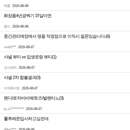
메롱
2026-08-08
화장품4년공백기 37살이면
융이
2026-08-08
중간관리매장에서 명품 직영점으로 이직시 질문있습니다.(6)
eovkfd***
2026-08-07
샤넬 뷰티 vs 입생로랑 뷰티(1)
코스메틱
2026-08-07
샤넬 2차 합불결과(3)
이직화이팅
2026-08-07
펜디/로저비비에/토즈/발렌티노(3)
ka_n27********
2026-08-07
룰루레몬입사하고싶은데
dbtlag****
2026-08-06