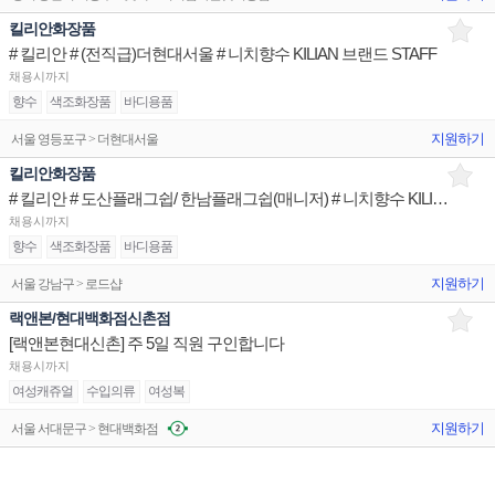
킬리안화장품
# 킬리안 # (전직급)더현대서울 # 니치향수 KILIAN 브랜드 STAFF
채용시까지
향수
색조화장품
바디용품
지원하기
서울 영등포구 > 더현대서울
킬리안화장품
# 킬리안 # 도산플래그쉽/ 한남플래그쉽(매니저) # 니치향수 KILIAN 브랜드 STAFF
채용시까지
향수
색조화장품
바디용품
지원하기
서울 강남구 > 로드샵
랙앤본/현대백화점신촌점
[랙앤본현대신촌] 주 5일 직원 구인합니다
채용시까지
여성캐쥬얼
수입의류
여성복
지원하기
서울 서대문구 > 현대백화점