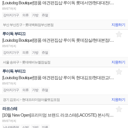
[Louisdog Boutique]명품 애견편집샵 루이독 롯데서면/현대대전/현대부산 매니저/판매사원 채용
09/07까지
강아지가구
의류
가방
쥬얼
지원하기
부산 부산진구 > 롯데백화점부산본점
루이독 부띠끄
[Louisdog Boutique]명품 애견편집샵 루이독 롯데잠실/현대본점/현대목동 매니저/판매사원 채용
09/07까지
강아지가구
의류
가방
쥬얼
지원하기
서울 송파구 > 롯데에비뉴엘잠실점
루이독 부띠끄
[Louisdog Boutique]명품 애견편집샵 루이독 현대김포/현대판교/현대송도 매니저/판매사원 채용
09/07까지
강아지가구
의류
가방
쥬얼
지원하기
경기 김포시 > 현대프리미엄아울렛김포점
라코스테
[10월 New Open]프리미엄 브랜드 라코스테(LACOSTE) 본사직영 성수플래그십 점장/부점장/판매사원
09/07까지
남녀캐주얼
신발
가방
의류