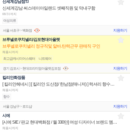
신세계강남점T.I
신세계강남 써스데이아일랜드 셋째직원 및 막내구함
08/31까지
여성의류
지원하기
서울 서초구 > 백화점
브루넬로쿠치넬리/김포현대아울렛
브루넬로쿠치넬리 정규직및 알바.탄력근무 판매직 구인
채용시까지
최고급캐시미어스웨터
니트웨어
지원하기
경기 김포시 > 현대프리미엄아울렛김포점
킬리안화장품
[ 킬리안헤네시 ] [ 킬리안 도산점/ 한남점(매니저) ] 럭셔리 향수브랜드 제품디스플레이 판매전문직원
채용시까지
향수
지원하기
서울 강남구 > 로드샵
시에
[시에 SIE / 판교 현대백화점 / 월 330만] 여성 디자이너 브랜드 멤버 구인
채용시까지