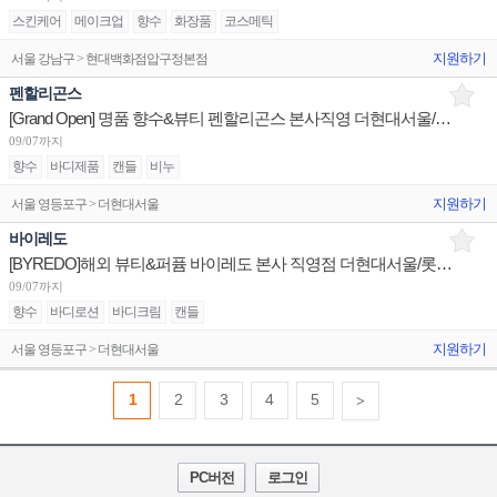
스킨케어
메이크업
향수
화장품
코스메틱
지원하기
서울 강남구 > 현대백화점압구정본점
펜할리곤스
[Grand Open] 명품 향수&뷰티 펜할리곤스 본사직영 더현대서울/현대무역 판매사원 채용
09/07까지
향수
바디제품
캔들
비누
지원하기
서울 영등포구 > 더현대서울
바이레도
[BYREDO]해외 뷰티&퍼퓸 바이레도 본사 직영점 더현대서울/롯데본점/현대목동 시니어/주니어 채용
09/07까지
향수
바디로션
바디크림
캔들
지원하기
서울 영등포구 > 더현대서울
1
2
3
4
5
>
PC버전
로그인