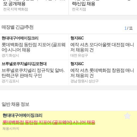
모 공개채용
력/신입 채용
전국 지역 백화점
전국 지점
매장별 긴급/추천
1
/ 11
현대대구어메이징크리
형지I&C
롯데백화점 동탄점 지포어 (골프웨
예작 셔츠 모다아울렛 대전점 매니
어) 시니어 채용
저 채용의 건
경기 화성시
대전 유성구
브루넬로쿠치넬리/김포현대
형지I&C
브루넬로쿠치넬리 정규직및 알바.
예작 셔츠 롯데백화점 창원점 매니
탄력근무 판매직 구인
저 채용의 건
경기 김포시
경남 창원시 성산구
일반 채용 정보
현대대구어메이징크리
롯데백화점 동탄점 지포어 (골프웨어) 시니어 채용
채용시까지