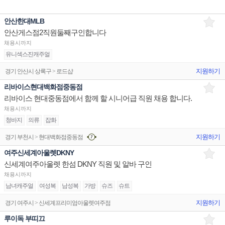
안산한대MLB
안산게스점2직원둘째구인합니다
채용시까지
유니섹스진캐주얼
지원하기
경기 안산시 상록구 > 로드샵
리바이스현대백화점중동점
리바이스 현대중동점에서 함께 할 시니어급 직원 채용 합니다.
채용시까지
청바지
의류
잡화
지원하기
경기 부천시 > 현대백화점중동점
여주신세계아울렛DKNY
신세계여주아울렛 한섬 DKNY 직원 및 알바 구인
채용시까지
남녀캐주얼
여성복
남성복
가방
슈즈
슈트
지원하기
경기 여주시 > 신세계프리미엄아울렛여주점
루이독 부띠끄