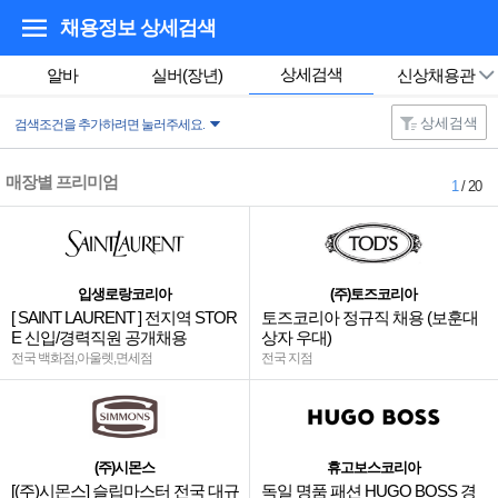
채용정보 상세검색
상세검색
알바
실버(장년)
신상채용관
상세검색
검색조건을 추가하려면 눌러주세요.
매장별 프리미엄
1
/ 20
입생로랑코리아
(주)토즈코리아
[ SAINT LAURENT ] 전지역 STOR
토즈코리아 정규직 채용 (보훈대
E 신입/경력직원 공개채용
상자 우대)
전국 백화점,아울렛,면세점
전국 지점
(주)시몬스
휴고보스코리아
[(주)시몬스] 슬립마스터 전국 대규
독일 명품 패션 HUGO BOSS 경