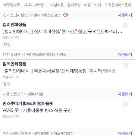
캐주얼의류
디자이너브랜드
여성의류
영캐주얼
여성
시에
포유온아이즈온리
지원하기
경기 성남시 분당구 > 현대백화점판교점
킬리안화장품
[ 킬리안헤네시 ] [ 신세계대전점/ 현대신촌점(신규오픈) ] 럭셔리 향수브랜드 제품디스플레이 판매전문직원
채용시까지
향수
지원하기
대전 유성구 > 신세계백화점아트앤사이언스
킬리안화장품
[ 킬리안헤네시 ] [ 더현대서울점/ 신세계명동점 ] 럭셔리 향수브랜드 제품디스플레이 판매전문직원
채용시까지
향수
지원하기
서울 영등포구 > 더현대서울
반스롯데기흥프리미엄아울렛
VANS 롯데기흥아울렛 반스 직원 구인
채용시까지
지원하기
경기 용인시 기흥구 > 롯데프리미엄아울렛기흥점