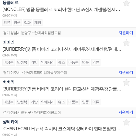
몽클레르
[MONCLER] 명품 몽클레르 코리아 현대판교/신세계센텀/신세계강남 판매사원 채용
09/07까지
의류
명품
잡화
패딩
지원하기
경기 성남시 분당구 > 현대백화점판교점
버버리
[BURBERRY]명품 버버리 코리아 신세계여주/신세계센텀/현대김포 판매사원 채용
09/07까지
여성복
남성복
가방
악세사리
슈즈
아동복
명품
의류
지원하기
경기 여주시 > 신세계프리미엄아울렛여주점
버버리
[BURBERRY]명품 버버리 코리아 현대판교/신세계광주/청담플래그십 판매사원 채용
09/07까지
여성복
남성복
가방
악세사리
슈즈
아동복
명품
의류
지원하기
경기 성남시 분당구 > 현대백화점판교점
샹테카이
[CHANTECAILLE]뉴욕 럭셔리 코스메틱 샹테카이 현대본점/현대판교 부매니저/시니어 채용
09/07까지