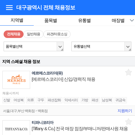
대구광역시
전체 채용정보
지역별
품목별
유통별
매장별
전체채용
일반채용
파견/아웃소싱
품목별선택
유통별선택
지역 스페셜 채용 정보
에르메스코리아(유)
[에르메스코리아] 신입/경력직 채용
채용시까지
신발
여성복
의류
구두
패션잡화
악세서리
가방
패션
남성복
귀금속
지원하기
서울,대구,부산 백화점 > 백화점
티파니코리아
[Tiffany & Co.] 전국 매장 점장/부매니저/판매사원 채용