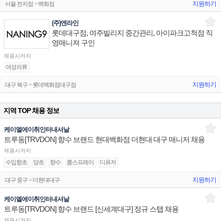
지원하기
서울 전지점 > 백화점
(주)엔라인
롯데대구점, 여주빌리지 중간관리, 아이파크고척점 직
영매니져 구인
채용시까지
여성의류
지원하기
대구 북구 > 롯데백화점대구점
지역 TOP 채용 정보
케이엘에이취인터내셔날
트루동[TRVDON] 향수 브랜드 현대백화점 더현대 대구 매니저 채용
채용시까지
수입향초
양초
향수
룸스프레이
디퓨저
지원하기
대구 중구 > 더현대대구
케이엘에이취인터내셔날
트루동[TRVDON] 향수 브랜드 [신세계대구] 정규 스탭 채용
채용시까지