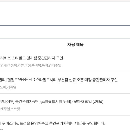
채용 제목
 클라비스 스타필드 명지점 중간관리자 구인
,
영캐
,
여성복
,
의류
,
여성
,
숙녀복
,
숙녀
,
영캐주얼
리] 펜필드/PENFIELD 스타필드시티 부천점 신규 오픈 매장 중간관리자 구인
도어
,
캐쥬얼
쿠바이투] 중간관리자구인 (스타필드시티 위례) - 꽃마차 팝업 (3개월)
영캐주얼
,
스트릿
 위례스타필드점을 운영해주실 중간관리자(매니저님)를 구인합니다.