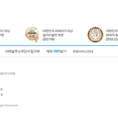
드 대상
대한민국 파워리더 대상
대한민국 
부문
일자리발전 부문
판매직 
(2017.06)
(2016.12)
이메일주소무단수집거부
계좌
SMS
받기
유료서비스안내
1차 5 0 8호
 호
 호
Right Reserved.