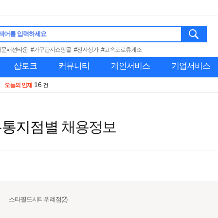
색어를 입력하세요
대문패션타운
#가구단지쇼핑몰
#전자상가
#고속도로휴게소
샵토크
커뮤니티
개인서비스
기업서비스
16
오늘의 인재
건
유통지점별
채용정보
스타필드시티위례점(2)