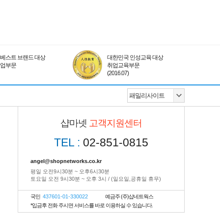
베스트 브랜드 대상
대한민국 인성교육 대상
취업부문
취업교육부문
(2016.07)
샵마넷
고객지원센터
TEL :
02-851-0815
angel@shopnetworks.co.kr
평일 오전9시30분 ~ 오후6시30분
토요일 오전 9시30분 ~ 오후 3시 / (일요일,공휴일 휴무)
국민
437601-01-330022
예금주 (주)샵네트웍스
*입금후 전화 주시면 서비스를 바로 이용하실 수 있습니다.