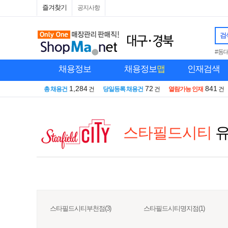
즐겨찾기
공지사항
검
#동
채용정보
채용정보
맵
인재검색
1,284
72
841
총 채용건
건
당일등록 채용건
건
열람가능 인재
건
스타필드시티
스타필드시티부천점(3)
스타필드시티명지점(1)