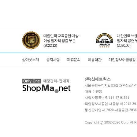
대한민국 교육공헌 대상
대한민국 브랜
여성 일자리 창출 부문
일자리 공헌 
(2022.12)
(2020.06)
샵마넷소개
공지사항
제휴문의
이용약관
개인정보취급방침
(주)샵네트웍스
서울 금천구 디지털로9길 65 백상스타타워
대표 이인용
사업자등록번호 114-87-01861
직업정보제공업 서울청 제 2012-30
통신판매업 제 2020-서울금천-2036
Copyright
2002-2026
Corp. All 