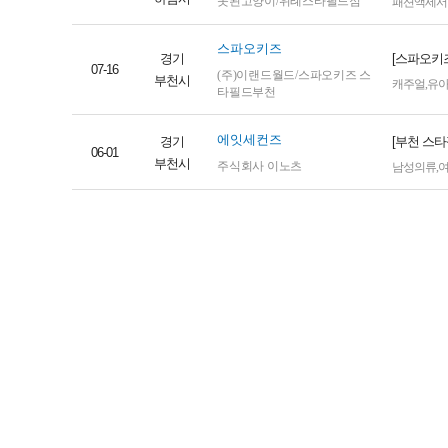
못된고양이/위례스타필드점
패션액세서
스파오키즈
경기
[스파오키
07-16
(주)이랜드월드/스파오키즈 스
부천시
캐주얼
,
유
타필드부천
에잇세컨즈
경기
[부천 스타
06-01
부천시
주식회사 이노츠
남성의류
,