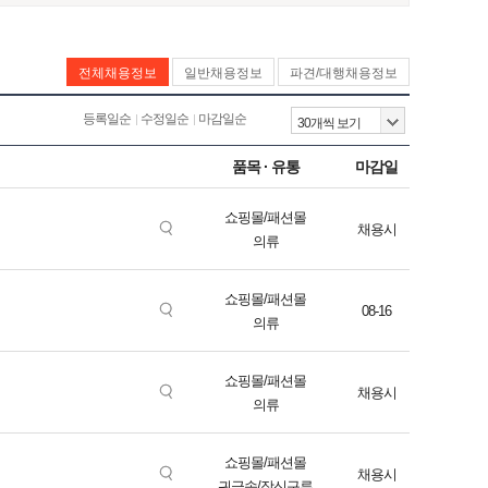
전체채용정보
일반채용정보
파견/대행채용정보
등록일순
수정일순
마감일순
품목 · 유통
마감일
쇼핑몰/패션몰
채용시
의류
쇼핑몰/패션몰
08-16
의류
쇼핑몰/패션몰
채용시
의류
쇼핑몰/패션몰
채용시
귀금속/장신구류