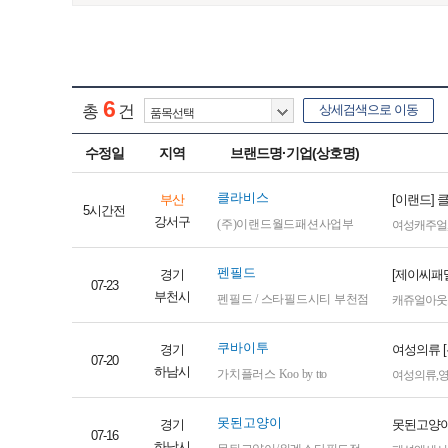
6
총
건
상세검색으로 이동
수정일
지역
브랜드명·기업(상호명)
클라비스
부산
[이랜드]
5시간전
강서구
(주)이랜드월드패션사업부
여성캐주얼
펜필드
경기
[제이씨패밀
07-23
부천시
펜필드 / 스타필드시티 부천점
캐쥬얼아웃
쿠바이투
경기
여성의류 [
07-20
하남시
가치플러스 Koo by tto
여성의류
,
못된고양이
경기
못된고양이
07-16
하남시