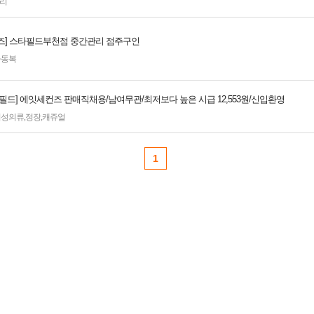
리
즈] 스타필드부천점 중간관리 점주구인
아동복
필드] 에잇세컨즈 판매직채용/남여무관/최저보다 높은 시급 12,553원/신입환영
여성의류
,
정장
,
캐쥬얼
1